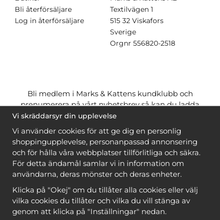
Bli återförsäljare
Textilvägen 1
Log in återförsäljare
515 32 Viskafors
Sverige
Orgnr
556820-2518
Bli medlem i Marks & Kattens kundklubb och
prenumerera på vårt nyhetsbrev så kan du ladda
ner många mönster
gratis
och få många
på köpet
Vi skräddarsyr din upplevelse
när du handlar garn till mönstret. Du ser vilka som
Vi använder cookies för att ge dig en personlig
är
gratis
när du är
inloggad
.
shoppingupplevelse, personanpassad annonsering
och för hålla våra webbplatser tillförlitliga och säkra.
Bli medlem
För detta ändamål samlar vi in information om
användarna, deras mönster och deras enheter.
Klicka på "Okej" om du tillåter alla cookies eller välj
vilka cookies du tillåter och vilka du vill stänga av
genom att klicka på "Inställningar" nedan.