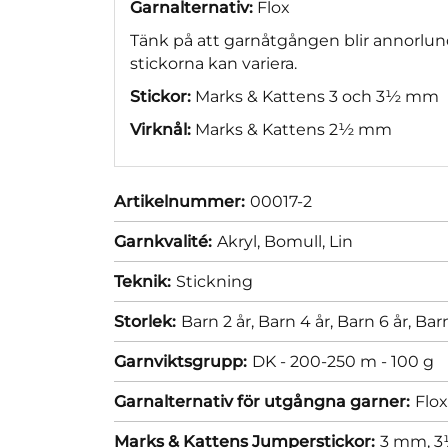
Garnalternativ:
Flox
Tänk på att garnåtgången blir annorlun
stickorna kan variera.
Stickor:
Marks & Kattens 3 och 3½ mm
Virknål:
Marks & Kattens 2½ mm
Artikelnummer:
00017-2
Garnkvalité:
Akryl,
Bomull,
Lin
Teknik:
Stickning
Storlek:
Barn 2 år,
Barn 4 år,
Barn 6 år,
Barn
Garnviktsgrupp:
DK - 200-250 m - 100 g
Garnalternativ för utgångna garner:
Flo
Marks & Kattens Jumperstickor:
3 mm,
3