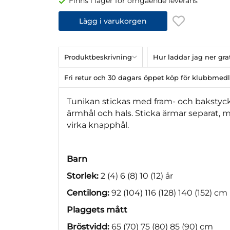
Finns i lager för omgående leverans
Lägg i varukorgen
Produktbeskrivning
Hur laddar jag ner gr
Fri retur och 30 dagars öppet köp för klubbme
Tunikan stickas med fram- och bakstyc
ärmhål och hals. Sticka ärmar separat, m
virka knapphål.
Barn
Storlek:
2 (4) 6 (8) 10 (12) år
Centilong:
92 (104) 116 (128) 140 (152) cm
Plaggets mått
Bröstvidd:
65 (70) 75 (80) 85 (90) cm