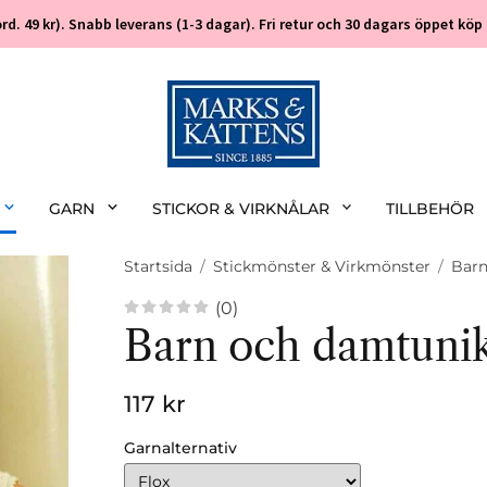
 (ord. 49 kr). Snabb leverans (1-3 dagar). Fri retur och 30 dagars öppet k
GARN
STICKOR & VIRKNÅLAR
TILLBEHÖR
Startsida
/
Stickmönster & Virkmönster
/
Bar
(0)
Barn och damtuni
117 kr
Garnalternativ