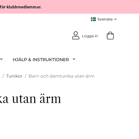
öp för klubbmedlemmar.
Logga in
HJÄLP & INSTRUKTIONER
n
/
Tunikor
/
Barn och damtunika utan ärm
ka utan ärm