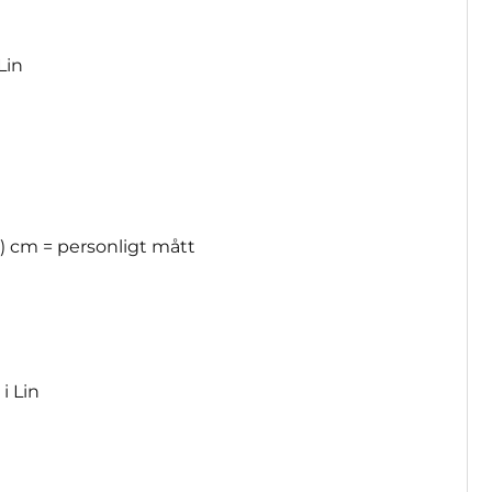
 Lin
) cm = personligt mått
 i Lin