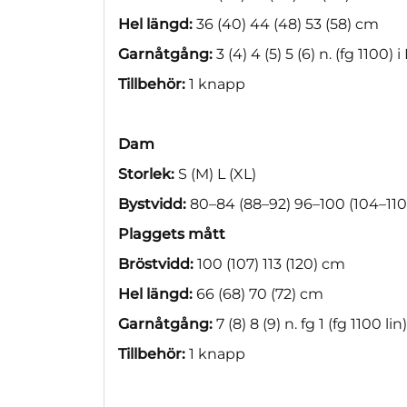
Hel längd:
36 (40) 44 (48) 53 (58) cm
Garnåtgång:
3 (4) 4 (5) 5 (6) n. (fg 1100) i
Tillbehör:
1 knapp
Dam
Storlek:
S (M) L (XL)
Bystvidd:
80–84 (88–92) 96–100 (104–110
Plaggets mått
Bröstvidd:
100 (107) 113 (120) cm
Hel längd:
66 (68) 70 (72) cm
Garnåtgång:
7 (8) 8 (9) n. fg 1 (fg 1100 lin)
Tillbehör:
1 knapp