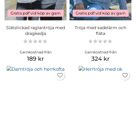
Gratis pdf vid köp av garn
Gratis pdf vid köp av garn
Slätstickad raglantröja med
Tröja med sadelärm och
dragkedja
fläta
Garnkostnad från
Garnkostnad från
189 kr
324 kr