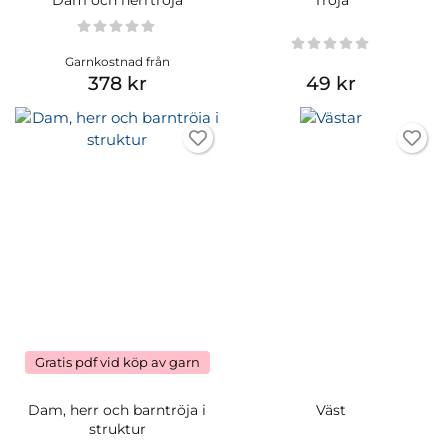
Garnkostnad från
378 kr
49 kr
Gratis pdf vid köp av garn
Dam, herr och barntröja i
Väst
struktur