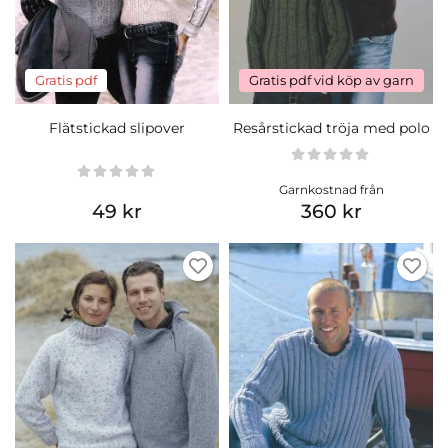
Gratis pdf
Gratis pdf vid köp av garn
Flätstickad slipover
Resårstickad tröja med polo
Garnkostnad från
49 kr
360 kr