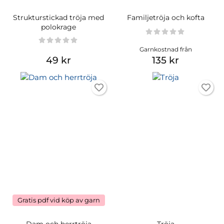
Strukturstickad tröja med
Familjetröja och kofta
polokrage
Garnkostnad från
49 kr
135 kr
Gratis pdf vid köp av garn
Dam och herrtröja
Tröja