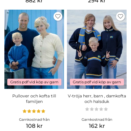
882 kr
294 kr
Gratis pdf vid köp av garn
Gratis pdf vid köp av garn
Pullover och kofta till
V-tröja herr, barn , damkofta
familjen
och halsduk
Garnkostnad från
Garnkostnad från
108 kr
162 kr