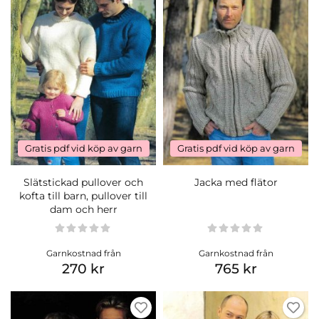
Gratis pdf vid köp av garn
Gratis pdf vid köp av garn
Slätstickad pullover och
Jacka med flätor
kofta till barn, pullover till
dam och herr
Garnkostnad från
Garnkostnad från
270 kr
765 kr