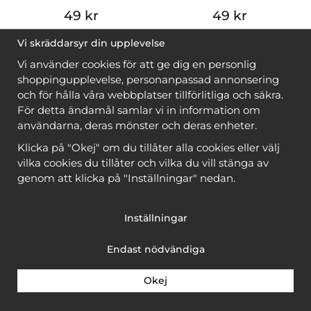
49 kr
49 kr
Vi skräddarsyr din upplevelse
Vi använder cookies för att ge dig en personlig
shoppingupplevelse, personanpassad annonsering
och för hålla våra webbplatser tillförlitliga och säkra.
För detta ändamål samlar vi in information om
användarna, deras mönster och deras enheter.
Klicka på "Okej" om du tillåter alla cookies eller välj
vilka cookies du tillåter och vilka du vill stänga av
genom att klicka på "Inställningar" nedan.
Gratis pdf
Gratis pdf
Inställningar
Flätstickade tröjor
Slätstickade raglantröjor
Endast nödvändiga
Okej
49 kr
49 kr