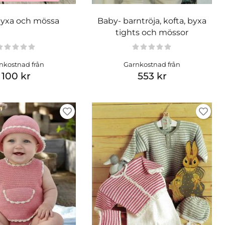
 byxa och mössa
Baby- barntröja, kofta, byxa
tights och mössor
nkostnad från
Garnkostnad från
100 kr
553 kr