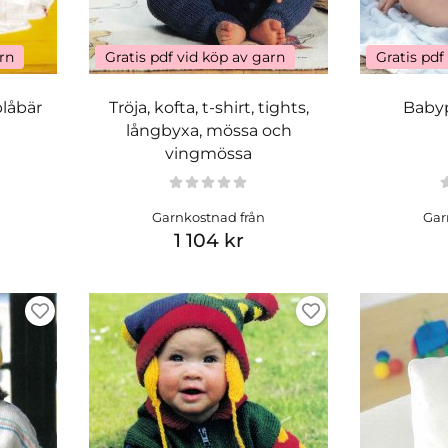
arn
Gratis pdf vid köp av garn
Gratis pdf
blåbär
Tröja, kofta, t-shirt, tights,
Babyp
långbyxa, mössa och
vingmössa
Garnkostnad från
Gar
1 104 kr