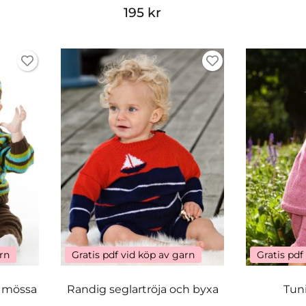
195 kr
arn
Gratis pdf vid köp av garn
Gratis pdf
h mössa
Randig seglartröja och byxa
Tun