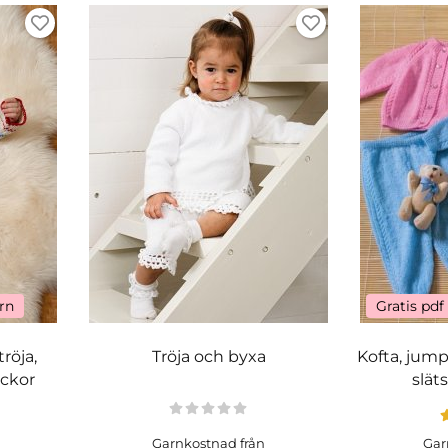
arn
Gratis pdf
tröja,
Tröja och byxa
Kofta, jump
ockor
slät
Garnkostnad från
Gar