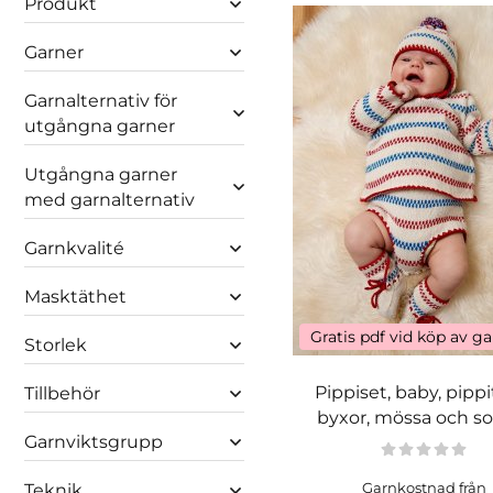
Produkt
Garner
Garnalternativ för
utgångna garner
Utgångna garner
med garnalternativ
Garnkvalité
Masktäthet
Gratis pdf vid köp av g
Storlek
Pippiset, baby, pippi
Tillbehör
byxor, mössa och s
Garnviktsgrupp
Teknik
Garnkostnad från