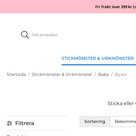
Fri frakt över 399 kr
STICKMÖNSTER & VIRKMÖNSTER
Startsida
/
Stickmönster & Virkmönster
/
Baby
/
Byxor
Sticka eller
Sortering
Filtrera