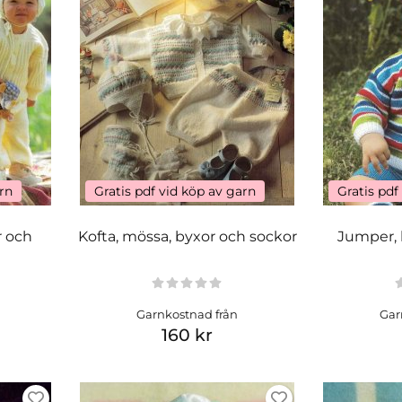
arn
Gratis pdf vid köp av garn
Gratis pdf
r och
Kofta, mössa, byxor och sockor
Jumper, 
Garnkostnad från
Gar
160 kr