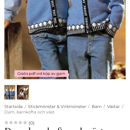
Gratis pdf vid köp av garn
Startsida
/
Stickmönster & Virkmönster
/
Barn
/
Västar
/
Dam, barnkofta och väst
(0)