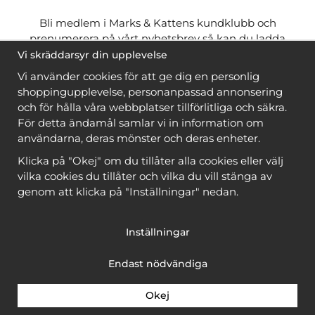
Bli medlem i Marks & Kattens kundklubb och
prenumerera på vårt nyhetsbrev så kan du ladda
ner många mönster
gratis
och få många
på köpet
Vi skräddarsyr din upplevelse
när du handlar garn till mönstret. Du ser vilka som
Vi använder cookies för att ge dig en personlig
är
gratis
när du är
inloggad
.
shoppingupplevelse, personanpassad annonsering
och för hålla våra webbplatser tillförlitliga och säkra.
Bli medlem
För detta ändamål samlar vi in information om
användarna, deras mönster och deras enheter.
Klicka på "Okej" om du tillåter alla cookies eller välj
vilka cookies du tillåter och vilka du vill stänga av
genom att klicka på "Inställningar" nedan.
Copyright © 2026, Marks & Kattens AB
Inställningar
Endast nödvändiga
Okej