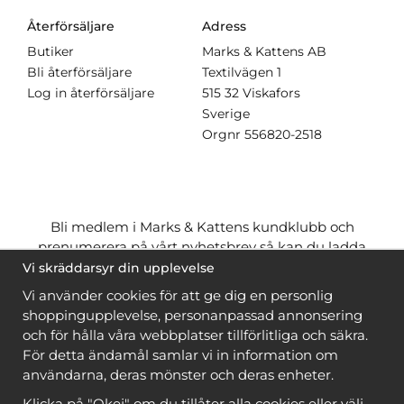
Återförsäljare
Adress
Butiker
Marks & Kattens AB
Bli återförsäljare
Textilvägen 1
Log in återförsäljare
515 32 Viskafors
Sverige
Orgnr
556820-2518
Bli medlem i Marks & Kattens kundklubb och
prenumerera på vårt nyhetsbrev så kan du ladda
ner många mönster
gratis
och få många
på köpet
Vi skräddarsyr din upplevelse
när du handlar garn till mönstret. Du ser vilka som
Vi använder cookies för att ge dig en personlig
är
gratis
när du är
inloggad
.
shoppingupplevelse, personanpassad annonsering
och för hålla våra webbplatser tillförlitliga och säkra.
Bli medlem
För detta ändamål samlar vi in information om
användarna, deras mönster och deras enheter.
Klicka på "Okej" om du tillåter alla cookies eller välj