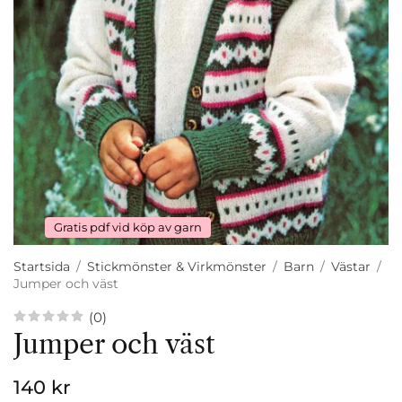
Gratis pdf vid köp av garn
Startsida
/
Stickmönster & Virkmönster
/
Barn
/
Västar
/
Jumper och väst
(0)
Jumper och väst
140 kr