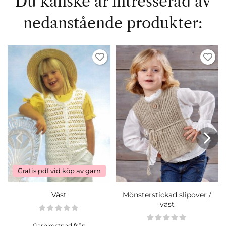
Du kanske är intresserad av
nedanstående produkter:
Gratis pdf vid köp av garn
Väst
Mönsterstickad slipover /
väst
Garnkostnad från