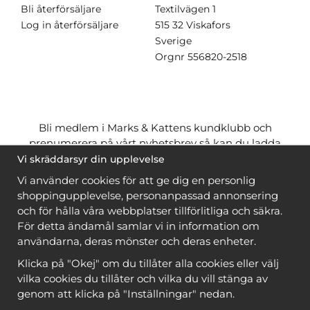
Bli återförsäljare
Textilvägen 1
Log in återförsäljare
515 32 Viskafors
Sverige
Orgnr
556820-2518
Bli medlem i Marks & Kattens kundklubb och
prenumerera på vårt nyhetsbrev så kan du ladda
ner många mönster
gratis
och få många
på köpet
Vi skräddarsyr din upplevelse
när du handlar garn till mönstret. Du ser vilka som
Vi använder cookies för att ge dig en personlig
är
gratis
när du är
inloggad
.
shoppingupplevelse, personanpassad annonsering
och för hålla våra webbplatser tillförlitliga och säkra.
Bli medlem
För detta ändamål samlar vi in information om
användarna, deras mönster och deras enheter.
Klicka på "Okej" om du tillåter alla cookies eller välj
vilka cookies du tillåter och vilka du vill stänga av
genom att klicka på "Inställningar" nedan.