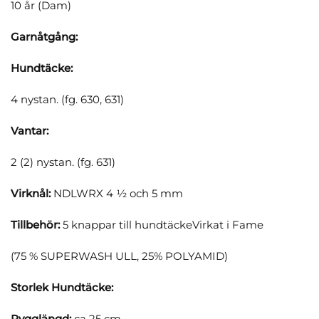
10 år (Dam)
Garnåtgång:
Hundtäcke:
4 nystan. (fg. 630, 631)
Vantar:
2 (2) nystan. (fg. 631)
Virknål:
NDLWRX 4 ½ och 5 mm
Tillbehör:
5 knappar till hundtäckeVirkat i Fame
(75 % SUPERWASH ULL, 25% POLYAMID)
Storlek Hundtäcke:
Rygglängd:
ca 25 cm