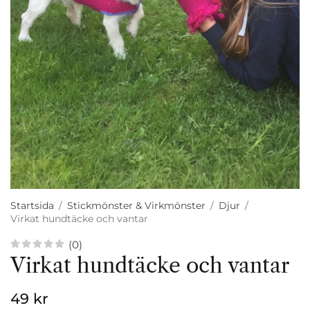
Startsida
/
Stickmönster & Virkmönster
/
Djur
/
Virkat hundtäcke och vantar
(0)
Virkat hundtäcke och vantar
49 kr