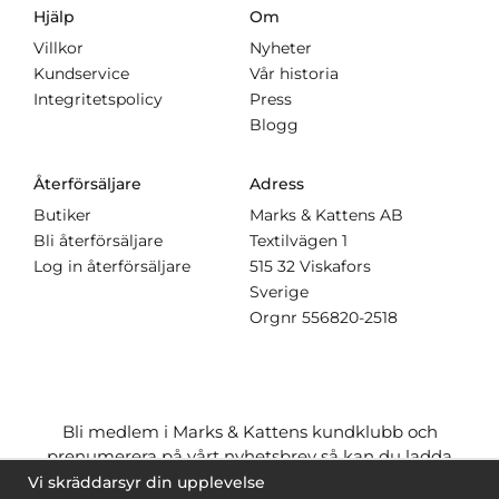
Hjälp
Om
Villkor
Nyheter
Kundservice
Vår historia
Integritetspolicy
Press
Blogg
Återförsäljare
Adress
Butiker
Marks & Kattens AB
Bli återförsäljare
Textilvägen 1
Log in återförsäljare
515 32 Viskafors
Sverige
Orgnr
556820-2518
Bli medlem i Marks & Kattens kundklubb och
prenumerera på vårt nyhetsbrev så kan du ladda
ner många mönster
gratis
och få många
på köpet
Vi skräddarsyr din upplevelse