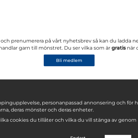
 och prenumerera på vårt nyhetsbrev så kan du ladda 
andlar garn till mönstret. Du ser vilka som är
gratis
när 
Bli medlem
pingupplevelse, personanpassad annonsering och för hålla
rna, deras mönster och deras enheter.
Copyright © 2026, Marks & Kattens AB
 vilka cookies du tillåter och vilka du vill stänga av genom
Endast