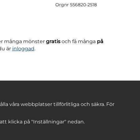
Orgnr
556820-2518
ner många mönster
gratis
och få många
på
du är
inloggad
.
 våra webbplatser tillförlitliga och säkra. För
 att klicka på "Inställningar" nedan.