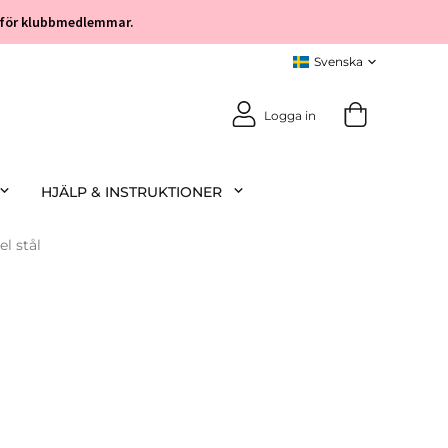
öp för klubbmedlemmar.
Logga in
HJÄLP & INSTRUKTIONER
el stål