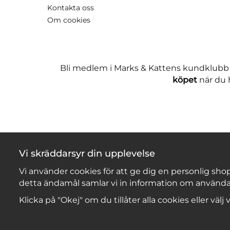
Kontakta oss
Om cookies
Bli medlem i Marks & Kattens kundklubb
köpet
när du h
Vi skräddarsyr din upplevelse
Vi använder cookies för att ge dig en personlig shop
detta ändamål samlar vi in information om använda
Klicka på "Okej" om du tillåter alla cookies eller välj