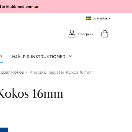
öp för klubbmedlemmar.
Logga in
HJÄLP & INSTRUKTIONER
ppar Kokos
/
Knapp Lillasyster Kokos 16mm
 Kokos 16mm