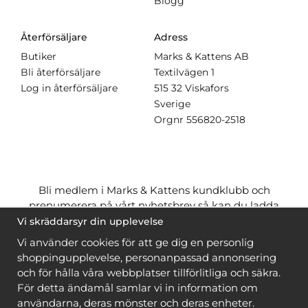
Blogg
Återförsäljare
Adress
Butiker
Marks & Kattens AB
Bli återförsäljare
Textilvägen 1
Log in återförsäljare
515 32 Viskafors
Sverige
Orgnr
556820-2518
Bli medlem i Marks & Kattens kundklubb och
prenumerera på vårt nyhetsbrev så kan du ladda
ner många mönster
gratis
och få många
på köpet
Vi skräddarsyr din upplevelse
när du handlar garn till mönstret. Du ser vilka som
Vi använder cookies för att ge dig en personlig
är
gratis
när du är
inloggad
.
shoppingupplevelse, personanpassad annonsering
och för hålla våra webbplatser tillförlitliga och säkra.
Bli medlem
För detta ändamål samlar vi in information om
användarna, deras mönster och deras enheter.