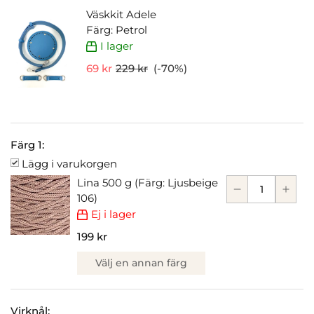
Väskkit Adele
Färg: Petrol
I lager
69 kr
229 kr
(-
70
%)
Färg 1:
Lägg i varukorgen
Lina 500 g (Färg: Ljusbeige
106)
Ej i lager
199 kr
Välj en annan färg
Virknål: