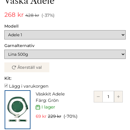
Väska Adele
268 kr
428 kr
(-
37
%)
Modell
Garnalternativ
Återställ val
Kit:
Lägg i varukorgen
Väskkit Adele
Färg: Grön
I lager
69 kr
229 kr
(-
70
%)