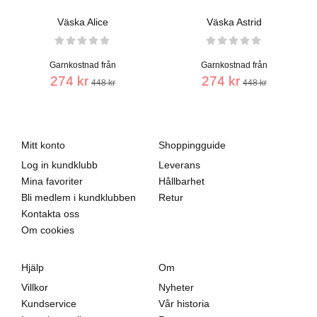
Väska Alice
Väska Astrid
Garnkostnad från
Garnkostnad från
274 kr
274 kr
448 kr
448 kr
Mitt konto
Shoppingguide
Log in kundklubb
Leverans
Mina favoriter
Hållbarhet
Bli medlem i kundklubben
Retur
Kontakta oss
Om cookies
Hjälp
Om
Villkor
Nyheter
Kundservice
Vår historia