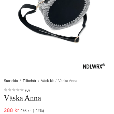
Startsida
/
Tillbehör
/
Väsk-kit
/
Väska Anna
(0)
Väska Anna
288 kr
498 kr
(-
42
%)