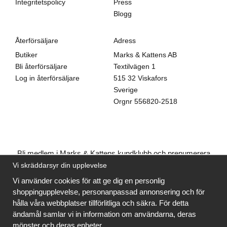
Integritetspolicy
Press
Blogg
Återförsäljare
Adress
Butiker
Marks & Kattens AB
Bli återförsäljare
Textilvägen 1
Log in återförsäljare
515 32 Viskafors
Sverige
Orgnr
556820-2518
Bli medlem i Marks & Kattens kundklubb och prenumerera
på vårt nyhetsbrev så kan du ladda ner många mönster
Vi skräddarsyr din upplevelse
gratis
och få många
på köpet
när du handlar garn till
Vi använder cookies för att ge dig en personlig
mönstret. Du ser vilka som är
gratis
när du är
inloggad
.
shoppingupplevelse, personanpassad annonsering och för
hålla våra webbplatser tillförlitliga och säkra. För detta
Bli medlem
ändamål samlar vi in information om användarna, deras
mönster och deras enheter.