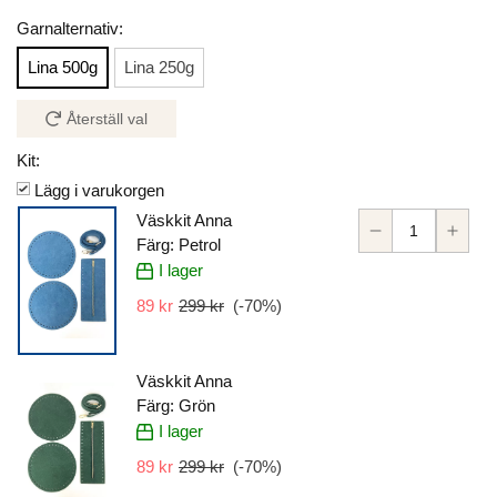
Garnalternativ:
Lina 500g
Lina 250g
Återställ val
Kit:
Lägg i varukorgen
Väskkit Anna
Färg: Petrol
I lager
89 kr
299 kr
(-
70
%)
Väskkit Anna
Färg: Grön
I lager
89 kr
299 kr
(-
70
%)