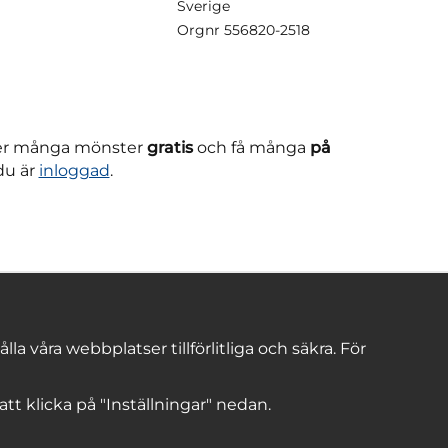
Sverige
Orgnr
556820-2518
ner många mönster
gratis
och få många
på
du är
inloggad
.
 våra webbplatser tillförlitliga och säkra. För
 att klicka på "Inställningar" nedan.