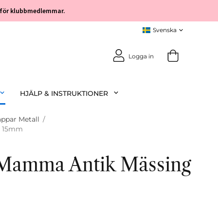
öp för klubbmedlemmar.
Logga in
HJÄLP & INSTRUKTIONER
ppar Metall
/
l 15mm
 Mamma Antik Mässing