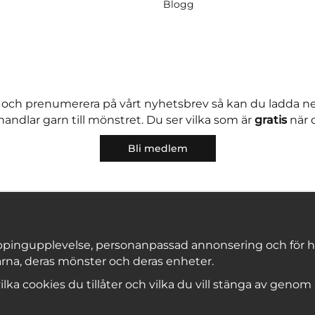
Blogg
 och prenumerera på vårt nyhetsbrev så kan du ladda 
andlar garn till mönstret. Du ser vilka som är
gratis
när 
Bli medlem
pingupplevelse, personanpassad annonsering och för hålla
rna, deras mönster och deras enheter.
Copyright © 2026, Marks & Kattens AB
 vilka cookies du tillåter och vilka du vill stänga av genom