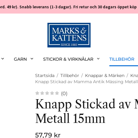
 (ord. 49 kr). Snabb leverans (1-3 dagar). Fri retur och 30 dagars öppet k
GARN
STICKOR & VIRKNÅLAR
TILLBEHÖR
Startsida
/
Tillbehör
/
Knappar & Märken
/
Kna
Knapp Stickad av Mamma Antik Mässing Metal
(0)
Knapp Stickad av
Metall 15mm
57,79 kr