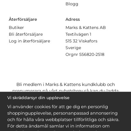
Blogg
Återförsäljare
Adress
Butiker
Marks & Kattens AB
Bli återförsäljare
Textilvägen 1
Log in återförsäljare
515 32 Viskafors
Sverige
Orgnr
556820-2518
Bli medlem i Marks & Kattens kundklubb och
prenumerera på vårt nyhetsbrev så kan du ladda
ner många mönster
gratis
och få många
på köpet
Vi skräddarsyr din upplevelse
när du handlar garn till mönstret. Du ser vilka som
Vi använder cookies för att ge dig en personlig
är
gratis
när du är
inloggad
.
shoppingupplevelse, personanpassad annonsering
och för hålla våra webbplatser tillförlitliga och säkra.
Bli medlem
För detta ändamål samlar vi in information om