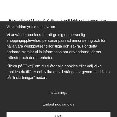
Bli medlem i Marks & Kattens kundklubb och prenumerera
på vårt nyhetsbrev så kan du ladda ner många mönster
Vi skräddarsyr din upplevelse
gratis
och få många
på köpet
när du handlar garn till
Vi använder cookies för att ge dig en personlig
mönstret. Du ser vilka som är
gratis
när du är
inloggad
.
shoppingupplevelse, personanpassad annonsering och för
hålla våra webbplatser tillförlitliga och säkra. För detta
Bli medlem
ändamål samlar vi in information om användarna, deras
mönster och deras enheter.
Klicka på "Okej" om du tillåter alla cookies eller välj vilka
cookies du tillåter och vilka du vill stänga av genom att klicka
på "Inställningar" nedan.
Copyright © 2026, Marks & Kattens AB
Inställningar
Endast nödvändiga
Okej