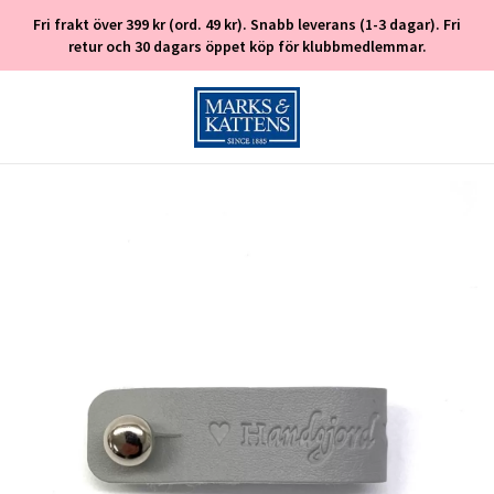
Fri frakt över 399 kr (ord. 49 kr). Snabb leverans (1-3 dagar). Fri
retur och 30 dagars öppet köp för klubbmedlemmar.