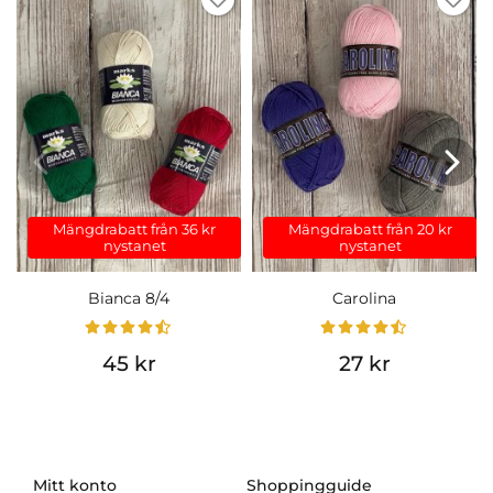
Mängdrabatt från 36 kr
Mängdrabatt från 20 kr
nystanet
nystanet
Bianca 8/4
Carolina
45 kr
27 kr
Mitt konto
Shoppingguide