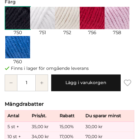
Färg
750
751
752
756
758
760
Finns i lager för omgående leverans
Lägg i varukorgen
Mängdrabatter
Antal
Pris/st.
Rabatt
Du sparar minst
5 st +
35,00 kr
15,00%
30,00 kr
10 st +
34,00 kr
17,00%
70,00 kr