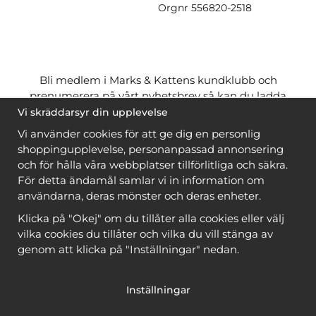
Orgnr
556820-2518
Bli medlem i Marks & Kattens kundklubb och
prenumerera på vårt nyhetsbrev så kan du ladda
ner många mönster
gratis
och få många
på köpet
Vi skräddarsyr din upplevelse
när du handlar garn till mönstret. Du ser vilka som
Vi använder cookies för att ge dig en personlig
är
gratis
när du är
inloggad
.
shoppingupplevelse, personanpassad annonsering
och för hålla våra webbplatser tillförlitliga och säkra.
Bli medlem
För detta ändamål samlar vi in information om
användarna, deras mönster och deras enheter.
Klicka på "Okej" om du tillåter alla cookies eller välj
vilka cookies du tillåter och vilka du vill stänga av
genom att klicka på "Inställningar" nedan.
Copyright © 2026, Marks & Kattens AB
Inställningar