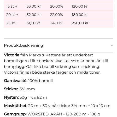
15 st +
33,00 kr
20,00%
120,00 kr
20 st +
32,00 kr
22,00%
180,00 kr
25 st +
31,00 kr
24,00%
250,00 kr
Produktbeskrivning
Victoria
från Marks & Kattens är ett underbart
bomullsgarn i lite tjockare kvalitet som är populärt till
barnplagg. Går lika bra till virkning som stickning.
Victoria finns i både starka färger och milda toner.
Garnkvalité:
100% bomull
Stickor
: 3½ mm
Nystan:
50g = ca 82 m
Masktäthet:
20 m x 30 v på stickor 3½ mm = 10 x 10 cm
Garngrupp:
WORSTED, ARAN - 120-200 m - 100 g