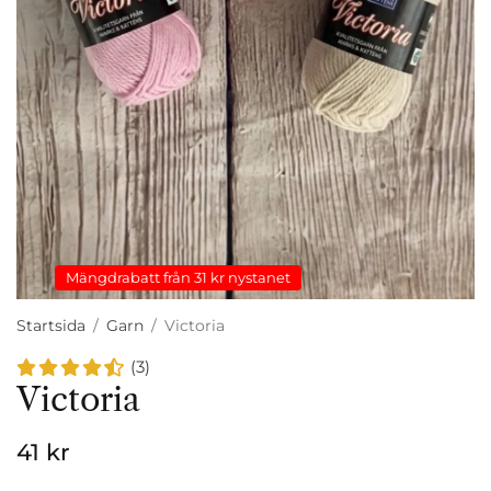
Mängdrabatt från 31 kr nystanet
Startsida
/
Garn
/
Victoria
(3)
Victoria
41 kr