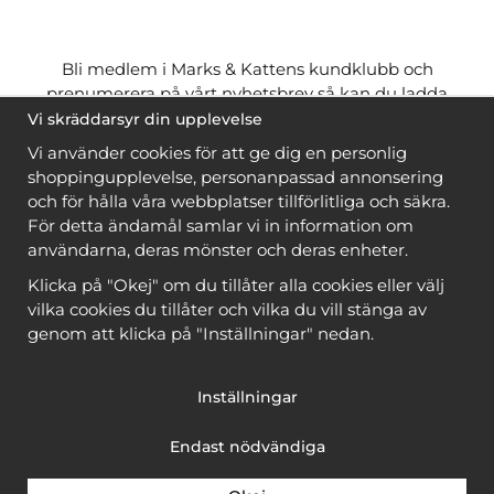
Bli medlem i Marks & Kattens kundklubb och
prenumerera på vårt nyhetsbrev så kan du ladda
ner många mönster
gratis
och få många
på köpet
Vi skräddarsyr din upplevelse
när du handlar garn till mönstret. Du ser vilka som
Vi använder cookies för att ge dig en personlig
är
gratis
när du är
inloggad
.
shoppingupplevelse, personanpassad annonsering
och för hålla våra webbplatser tillförlitliga och säkra.
Bli medlem
För detta ändamål samlar vi in information om
användarna, deras mönster och deras enheter.
Klicka på "Okej" om du tillåter alla cookies eller välj
vilka cookies du tillåter och vilka du vill stänga av
genom att klicka på "Inställningar" nedan.
Copyright © 2026, Marks & Kattens AB
Inställningar
Endast nödvändiga