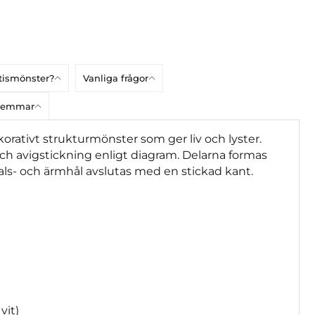
atismönster?
Vanliga frågor
dlemmar
rativt strukturmönster som ger liv och lyster.
 och avigstickning enligt diagram. Delarna formas
ls- och ärmhål avslutas med en stickad kant.
 vit)