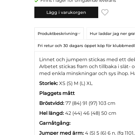
Finns i lager för omgående leverans
Lägg i varukorgen
Produktbeskrivning
Hur laddar jag ner gr
Fri retur och 30 dagars öppet köp för klubbme
Linnet och jumpern stickas med ett deko
Arbetet stickas fram och tillbaka i slät-
med enkla minskningar och sys ihop. Ha
Storlek:
XS (S) M (L) XL
Plaggets mått
Bröstvidd:
77 (84) 91 (97) 103 cm
Hel längd:
42 (44) 46 (48) 50 cm
Garnåtgång:
Jumper med ärm:
4 (5) 5 (6) 6 n. (fg 1101,