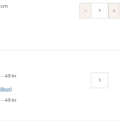
 cm
 -
49 kr
illkor
)
 -
49 kr