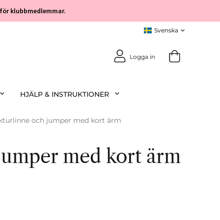
öp för klubbmedlemmar.
Logga in
HJÄLP & INSTRUKTIONER
kturlinne och jumper med kort ärm
 jumper med kort ärm