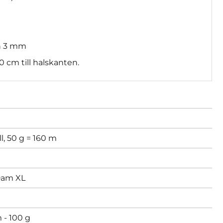
h 3 mm
 cm till halskanten.
l, 50 g = 160 m
am XL
 - 100 g