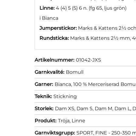
Linne:
4 (4) 5 (5) 6 n. (fg 65, ljus grön)
i Bianca
Jumperstickor:
Marks & Kattens 2½ oc
Rundsticka:
Marks & Kattens 2½ mm, 40
Artikelnummer:
01042-JXS
Garnkvalité:
Bomull
Garner:
Bianca, 100 % Merceriserad Bomul
Teknik:
Stickning
Storlek:
Dam XS,
Dam S,
Dam M,
Dam L,
D
Produkt:
Tröja,
Linne
Garnviktsgrupp:
SPORT, FINE - 250-350 m