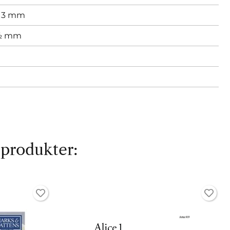
,
3 mm
2½ mm
 produkter: