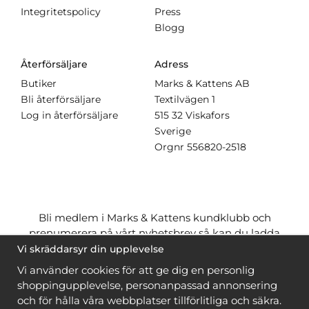
Integritetspolicy
Press
Blogg
Återförsäljare
Adress
Butiker
Marks & Kattens AB
Bli återförsäljare
Textilvägen 1
Log in återförsäljare
515 32 Viskafors
Sverige
Orgnr
556820-2518
Bli medlem i Marks & Kattens kundklubb och
prenumerera på vårt nyhetsbrev så kan du ladda
ner många mönster
gratis
och få många
på köpet
Vi skräddarsyr din upplevelse
när du handlar garn till mönstret. Du ser vilka som
Vi använder cookies för att ge dig en personlig
är
gratis
när du är
inloggad
.
shoppingupplevelse, personanpassad annonsering
och för hålla våra webbplatser tillförlitliga och säkra.
Bli medlem