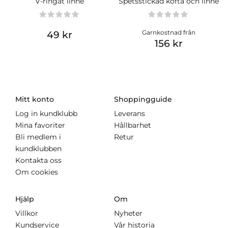
V-ringat linne
Spetsstickad kofta och linne
Garnkostnad från
49 kr
156 kr
Mitt konto
Shoppingguide
Log in kundklubb
Leverans
Mina favoriter
Hållbarhet
Bli medlem i
Retur
kundklubben
Kontakta oss
Om cookies
Hjälp
Om
Villkor
Nyheter
Kundservice
Vår historia