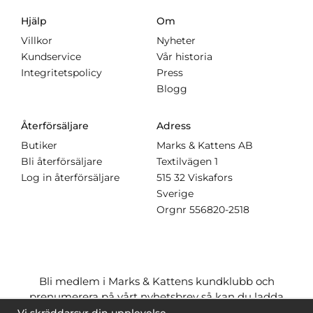
Hjälp
Om
Villkor
Nyheter
Kundservice
Vår historia
Integritetspolicy
Press
Blogg
Återförsäljare
Adress
Butiker
Marks & Kattens AB
Bli återförsäljare
Textilvägen 1
Log in återförsäljare
515 32 Viskafors
Sverige
Orgnr
556820-2518
Bli medlem i Marks & Kattens kundklubb och
prenumerera på vårt nyhetsbrev så kan du ladda
ner många mönster
gratis
och få många
på köpet