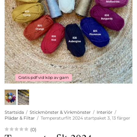
Gratis pdf vid köp av garn
Startsida
/
Stickmönster & Virkmönster
/
Interiör
/
Plädar & Filtar
/
Temperaturfilt 2024 startpaket 3, 13 färger
(0)