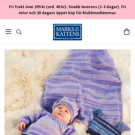
Fri frakt över 399 kr (ord. 49 kr). Snabb leverans (1-3 dagar). Fri
retur och 30 dagars öppet köp för klubbmedlemmar.