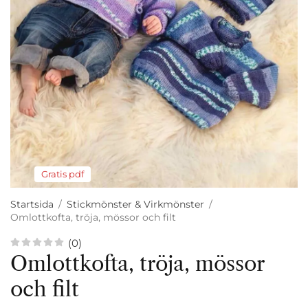
Gratis pdf
Startsida
/
Stickmönster & Virkmönster
/
Omlottkofta, tröja, mössor och filt
(0)
Omlottkofta, tröja, mössor
och filt