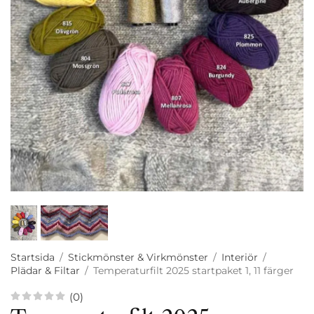
Startsida
/
Stickmönster & Virkmönster
/
Interiör
/
Plädar & Filtar
/
Temperaturfilt 2025 startpaket 1, 11 färger
(0)