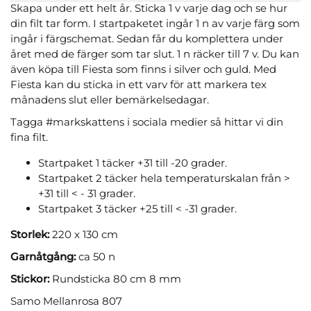
Skapa under ett helt år. Sticka 1 v varje dag och se hur
din filt tar form. I startpaketet ingår 1 n av varje färg som
ingår i färgschemat. Sedan får du komplettera under
året med de färger som tar slut. 1 n räcker till 7 v. Du kan
även köpa till Fiesta som finns i silver och guld. Med
Fiesta kan du sticka in ett varv för att markera tex
månadens slut eller bemärkelsedagar.
Tagga #markskattens i sociala medier så hittar vi din
fina filt.
Startpaket 1 täcker +31 till -20 grader.
Startpaket 2 täcker hela temperaturskalan från >
+31 till < - 31 grader.
Startpaket 3 täcker +25 till < -31 grader.
Storlek:
220 x 130 cm
Garnåtgång:
ca 50 n
Stickor:
Rundsticka 80 cm 8 mm
Samo Mellanrosa 807