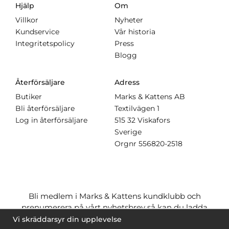
Hjälp
Om
Villkor
Nyheter
Kundservice
Vår historia
Integritetspolicy
Press
Blogg
Återförsäljare
Adress
Butiker
Marks & Kattens AB
Bli återförsäljare
Textilvägen 1
Log in återförsäljare
515 32 Viskafors
Sverige
Orgnr
556820-2518
Bli medlem i Marks & Kattens kundklubb och
prenumerera på vårt nyhetsbrev så kan du ladda
ner många mönster
gratis
och få många
på köpet
Vi skräddarsyr din upplevelse