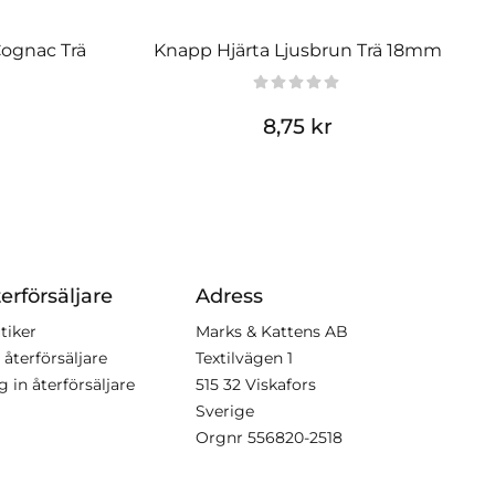
Cognac Trä
Knapp Hjärta Ljusbrun Trä 18mm
K
8,75 kr
erförsäljare
Adress
tiker
Marks & Kattens AB
 återförsäljare
Textilvägen 1
g in återförsäljare
515 32 Viskafors
Sverige
Orgnr
556820-2518