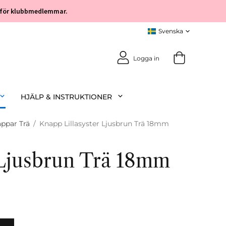
öp för klubbmedlemmar.
Logga in
HJÄLP & INSTRUKTIONER
ppar Trä
/
Knapp Lillasyster Ljusbrun Trä 18mm
 Ljusbrun Trä 18mm