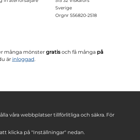
g in återförsäljare
515 32 Viskafors
Sverige
Orgnr
556820-2518
ner många mönster
gratis
och få många
på
du är
inloggad
.
 våra webbplatser tillförlitliga och säkra. För
 att klicka på "Inställningar" nedan.