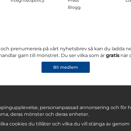
Integritetspolicy
Press
Lo
Blogg
 och prenumerera på vårt nyhetsbrev så kan du ladda 
andlar garn till mönstret. Du ser vilka som är
gratis
när 
Bli medlem
pingupplevelse, personanpassad annonsering och för hålla
rna, deras mönster och deras enheter.
Copyright © 2026, Marks & Kattens AB
 vilka cookies du tillåter och vilka du vill stänga av genom