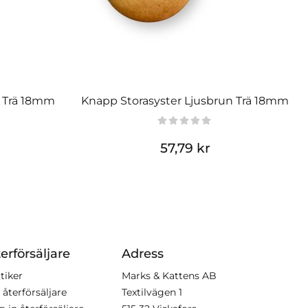
n Trä 18mm
Knapp Storasyster Ljusbrun Trä 18mm
57,79 kr
erförsäljare
Adress
tiker
Marks & Kattens AB
 återförsäljare
Textilvägen 1