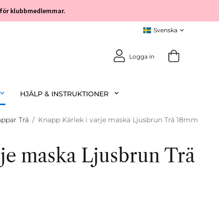
öp för klubbmedlemmar.
Logga in
HJÄLP & INSTRUKTIONER
ppar Trä
/
Knapp Kärlek i varje maska Ljusbrun Trä 18mm
rje maska Ljusbrun Trä