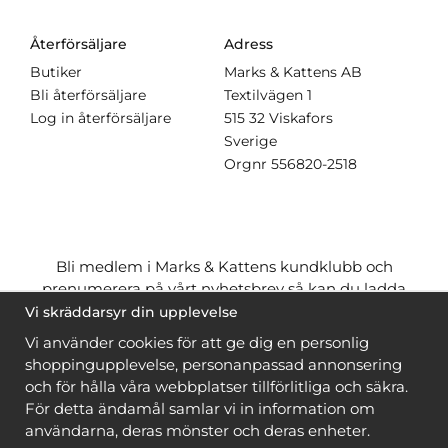
Återförsäljare
Adress
Butiker
Marks & Kattens AB
Bli återförsäljare
Textilvägen 1
Log in återförsäljare
515 32 Viskafors
Sverige
Orgnr
556820-2518
Bli medlem i Marks & Kattens kundklubb och
prenumerera på vårt nyhetsbrev så kan du ladda
ner många mönster
gratis
och få många
på köpet
Vi skräddarsyr din upplevelse
när du handlar garn till mönstret. Du ser vilka som
Vi använder cookies för att ge dig en personlig
är
gratis
när du är
inloggad
.
shoppingupplevelse, personanpassad annonsering
och för hålla våra webbplatser tillförlitliga och säkra.
Bli medlem
För detta ändamål samlar vi in information om
användarna, deras mönster och deras enheter.