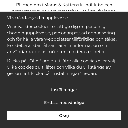
Bli medlem i Marks & Kattens kundklubb och
prenumerera på vårt nyhetsbrev så kan du ladda
ner många mönster
gratis
och få många
på köpet
Vi skräddarsyr din upplevelse
när du handlar garn till mönstret. Du ser vilka som
Vi använder cookies för att ge dig en personlig
är
gratis
när du är
inloggad
.
shoppingupplevelse, personanpassad annonsering
och för hålla våra webbplatser tillförlitliga och säkra.
Bli medlem
För detta ändamål samlar vi in information om
användarna, deras mönster och deras enheter.
Klicka på "Okej" om du tillåter alla cookies eller välj
vilka cookies du tillåter och vilka du vill stänga av
genom att klicka på "Inställningar" nedan.
Copyright © 2026, Marks & Kattens AB
Inställningar
Endast nödvändiga
Okej