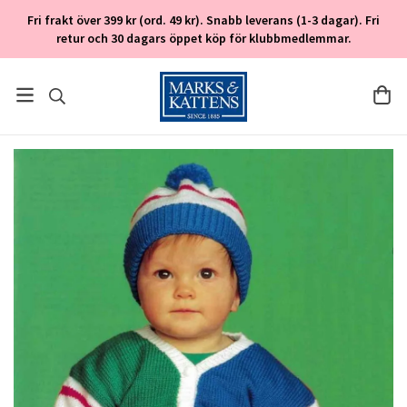
Fri frakt över 399 kr (ord. 49 kr). Snabb leverans (1-3 dagar). Fri
retur och 30 dagars öppet köp för klubbmedlemmar.