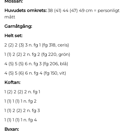
Mössan:
Huvudets omkrets:
38 (41) 44 (47) 49 cm = personligt
mått
Garnåtgång:
Helt set:
2 (2) 2 (3) 3 n. fg 1 (fg 318, ceris)
1 (1) 2 (2) 2 n. fg 2 (fg 220, grön)
4 (5) 5 (5) 6 n. fg 3 (fg 206, blå)
4 (5) 5 (6) 6 n. fg 4 (fg 150, vit)
Koftan:
1 (2) 2 (2) 2 n. fg 1
1 (1) 1 (1) 1 n. fg 2
1 (1) 2 (2) 2 n. fg 3
1 (1) 1 (1) 1 n. fg 4
Byxan: