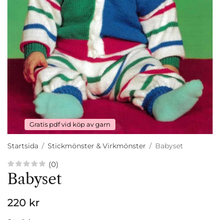
Gratis pdf vid köp av garn
Startsida
/
Stickmönster & Virkmönster
/
Babyset
(0)
Babyset
220 kr