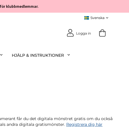
öp för klubbmedlemmar.
Logga in
HJÄLP & INSTRUKTIONER
rant får du det digitala mönstret gratis om du också
tals andra digitala gratismönster.
Registrera dig här