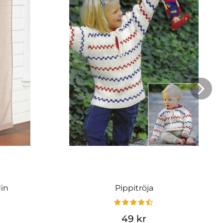
din
Pippitröja
49 kr