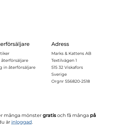
erförsäljare
Adress
tiker
Marks & Kattens AB
 återförsäljare
Textilvägen 1
g in återförsäljare
515 32 Viskafors
Sverige
Orgnr
556820-2518
ner många mönster
gratis
och få många
på
du är
inloggad
.