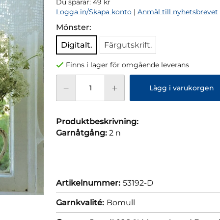
Du sparar:
49 kr
Logga in/Skapa konto
|
Anmäl till nyhetsbrevet
Mönster:
Digitalt.
Färgutskrift.
Finns i lager för omgående leverans
Lägg i varukorgen
Produktbeskrivning:
Garnåtgång:
2 n
Artikelnummer:
53192-D
Garnkvalité:
Bomull