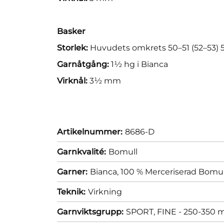
Basker
Storlek:
Huvudets omkrets 50–51 (52–53) 
Garnåtgång:
1½ hg i Bianca
Virknål:
3½ mm
Artikelnummer:
8686-D
Garnkvalité:
Bomull
Garner:
Bianca, 100 % Merceriserad Bomul
Teknik:
Virkning
Garnviktsgrupp:
SPORT, FINE - 250-350 m