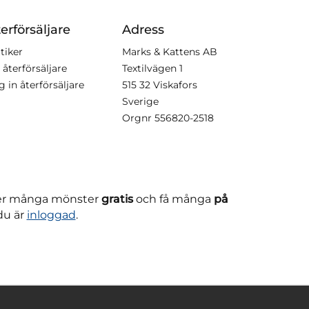
erförsäljare
Adress
tiker
Marks & Kattens AB
 återförsäljare
Textilvägen 1
g in återförsäljare
515 32 Viskafors
Sverige
Orgnr
556820-2518
ner många mönster
gratis
och få många
på
du är
inloggad
.