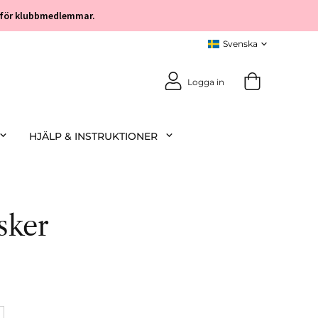
öp för klubbmedlemmar.
Logga in
HJÄLP & INSTRUKTIONER
sker