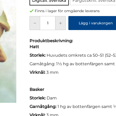
Digitalt Svenska
Färgutskrift Svenska
Finns i lager för omgående leverans
Lägg i varukorgen
Produktbeskrivning:
Hatt
Storlek:
Huvudets omkrets ca 50–51 (52–5
Garnåtgång: 1½ hg av bottenfärgen samt 
Virknål:
3 mm
Basker
Storlek:
Dam
Garnåtgång:
1 hg av bottenfärgen samt ½
Virknål:
3 mm