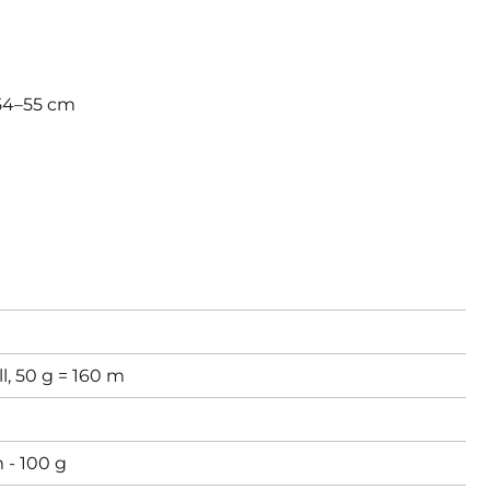
54–55 cm
l, 50 g = 160 m
 - 100 g