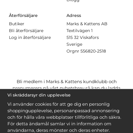
Återförsäljare
Adress
Butiker
Marks & Kattens AB
Bli återförsäljare
Textilvägen 1
Log in återförsäljare
515 32 Viskafors
Sverige
Orgnr
556820-2518
Bli medlem i Marks & Kattens kundklubb och
prenumerera på vårt nyhetsbrev så kan du ladda
ner många mönster
gratis
och få många
på köpet
Vi skräddarsyr din upplevelse
när du handlar garn till mönstret. Du ser vilka som
Vi använder cookies för att ge dig en personlig
är
gratis
när du är
inloggad
.
shoppingupplevelse, personanpassad annonsering
och för hålla våra webbplatser tillförlitliga och säkra.
Bli medlem
För detta ändamål samlar vi in information om
användarna, deras mönster och deras enheter.