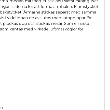
orna, medan mittpartiet stickas i slätstickning. När
ingar i sidorna för att forma ärmhålen. Framstycket
n bakstycket. Ärmarna stickas separat med samma
s i vidd innan de avslutas med intagningar för
 plockas upp och stickas i resår. Som en sista
 som kantas med virkade luftmasköglor för
.
cm