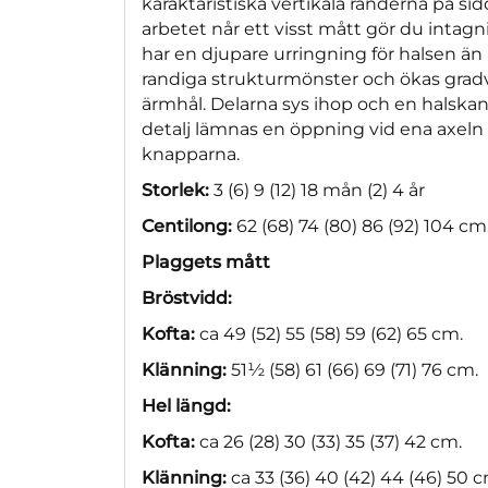
karaktäristiska vertikala ränderna på sid
arbetet når ett visst mått gör du intagn
har en djupare urringning för halsen ä
randiga strukturmönster och ökas gradvi
ärmhål. Delarna sys ihop och en halskant
detalj lämnas en öppning vid ena axeln
knapparna.
Storlek:
3 (6) 9 (12) 18 mån (2) 4 år
Centilong:
62 (68) 74 (80) 86 (92) 104 cm
Plaggets mått
Bröstvidd:
Kofta:
ca 49 (52) 55 (58) 59 (62) 65 cm.
Klänning:
51½ (58) 61 (66) 69 (71) 76 cm.
Hel längd:
Kofta:
ca 26 (28) 30 (33) 35 (37) 42 cm.
Klänning:
ca 33 (36) 40 (42) 44 (46) 50 