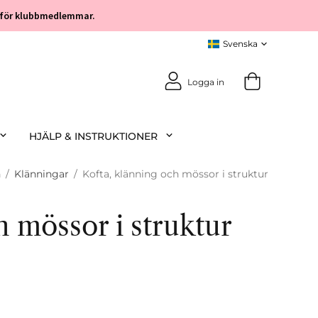
öp för klubbmedlemmar.
Logga in
HJÄLP & INSTRUKTIONER
n
/
Klänningar
/
Kofta, klänning och mössor i struktur
h mössor i struktur