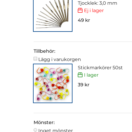
Tjocklek: 3,0 mm
Ej i lager
49 kr
Tillbehör:
Lägg i varukorgen
Stickmarkörer 50st
I lager
39 kr
Mönster:
Inget mönster