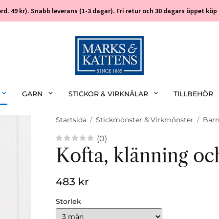
 (ord. 49 kr). Snabb leverans (1-3 dagar). Fri retur och 30 dagars öppet k
GARN
STICKOR & VIRKNÅLAR
TILLBEHÖR
Startsida
/
Stickmönster & Virkmönster
/
Bar
(0)
Kofta, klänning oc
483 kr
Storlek