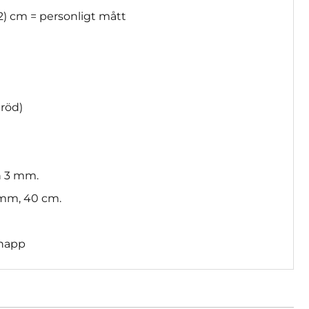
52) cm = personligt mått
5 röd)
h 3 mm.
 mm, 40 cm.
knapp