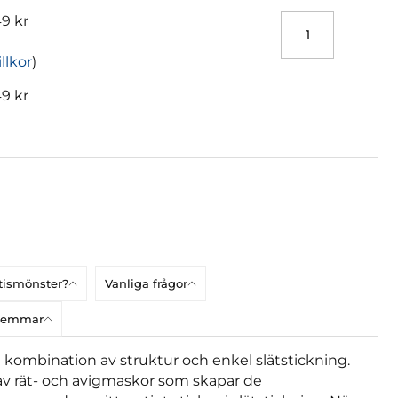
9 kr
illkor
)
9 kr
atismönster?
Vanliga frågor
dlemmar
 kombination av struktur och enkel slätstickning.
v rät- och avigmaskor som skapar de