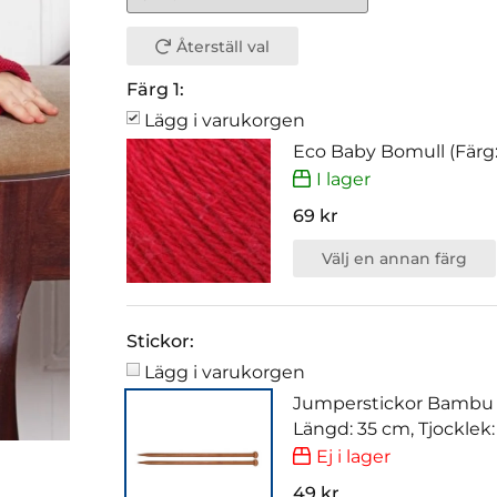
Återställ val
Färg 1:
Lägg i varukorgen
Eco Baby Bomull (Färg
I lager
69 kr
Välj en annan färg
Stickor:
Lägg i varukorgen
Jumperstickor Bambu
Längd: 35 cm, Tjocklek
Ej i lager
49 kr