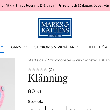
 (ord. 49 kr). Snabb leverans (1-3 dagar). Fri retur och 30 dagars öppet k
GARN
STICKOR & VIRKNÅLAR
TILLBEHÖR
Startsida
/
Stickmönster & Virkmönster
/
Klän
(0)
Klänning
80 kr
Storlek: