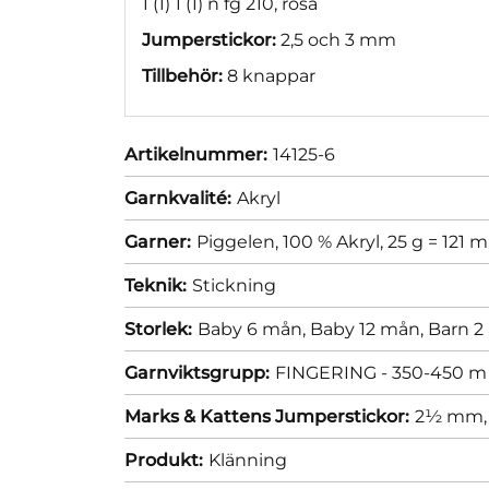
1 (1) 1 (1) n fg 210, rosa
Jumperstickor:
2,5 och 3 mm
Tillbehör:
8 knappar
Artikelnummer:
14125-6
Garnkvalité:
Akryl
Garner:
Piggelen, 100 % Akryl, 25 g = 121 m
Teknik:
Stickning
Storlek:
Baby 6 mån,
Baby 12 mån,
Barn 2 
Garnviktsgrupp:
FINGERING - 350-450 m 
Marks & Kattens Jumperstickor:
2½ mm
Produkt:
Klänning