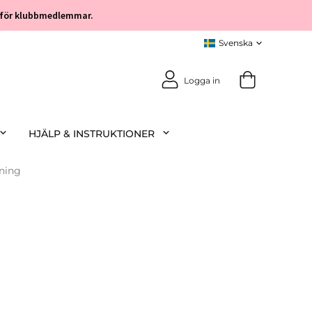
öp för klubbmedlemmar.
Logga in
HJÄLP & INSTRUKTIONER
ning