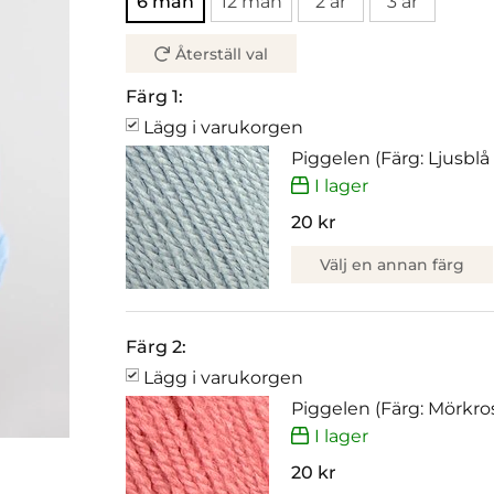
6 mån
12 mån
2 år
3 år
Återställ val
Färg 1:
Lägg i varukorgen
Piggelen (Färg: Ljusblå 
I lager
20 kr
Välj en annan färg
Färg 2:
Lägg i varukorgen
Piggelen (Färg: Mörkro
I lager
20 kr