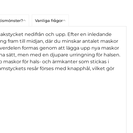
atismönster?
Vanliga frågor
 bakstycket nedifrån och upp. Efter en inledande
ning fram till midjan, där du minskar antalet maskor
v. Överdelen formas genom att lägga upp nya maskor
ma sätt, men med en djupare urringning för halsen.
 maskor för hals- och ärmkanter som stickas i
framstyckets resår förses med knapphål, vilket gör