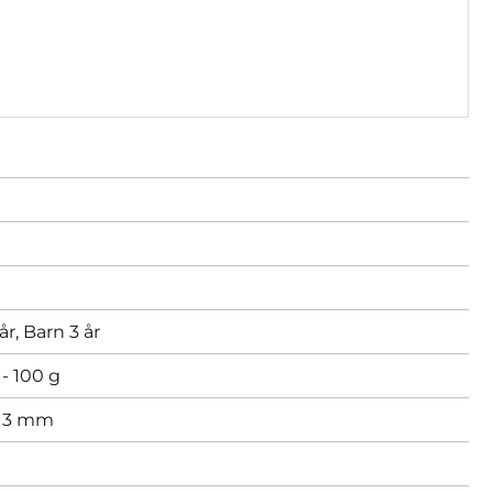
år,
Barn 3 år
- 100 g
,
3 mm