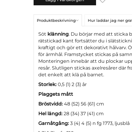
Produktbeskrivning
Hur laddar jag ner gr
Söt
klänning
. Du börjar med att sticka
rätstickad kant fortsätter du i slätstick
kraftigt och gör ett dekorativt hålvar
för ärmhål. Framstycket stickas på sam
Monteringen innebär att du plockar upp
resår. Slutligen stickas axelresårer där 
det enkelt att klä på barnet.
Storlek:
0,5 (1) 2 (3) år
Plaggets mått
Bröstvidd:
48 (52) 56 (61) cm
Hel längd:
28 (34) 37 (41) cm
Garnåtgång:
3 (4) 4 (5) n fg 1773, ljusblå