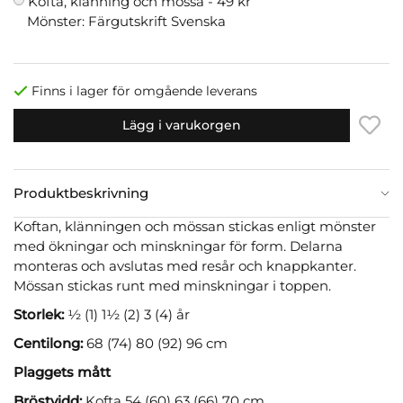
Kofta, klänning och mössa -
49 kr
Mönster: Färgutskrift Svenska
Finns i lager för omgående leverans
Lägg i varukorgen
Produktbeskrivning
Koftan, klänningen och mössan stickas enligt mönster
med ökningar och minskningar för form. Delarna
monteras och avslutas med resår och knappkanter.
Mössan stickas runt med minskningar i toppen.
Storlek:
½ (1) 1½ (2) 3 (4) år
Centilong:
68 (74) 80 (92) 96 cm
Plaggets mått
Bröstvidd:
Kofta 54 (60) 63 (66) 70 cm