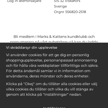
Log in återförsäljare
515 32 Viskafors
Sverige
Orgnr
556820-2518
Bli medlem i Marks & Kattens kundklubb och
prenumerera på vårt nyhetsbrev så kan du ladda
ner många mönster
gratis
och få många
på köpet
Vi skräddarsyr din upplevelse
när du handlar garn till mönstret. Du ser vilka som
Vi använder cookies för att ge dig en personlig
är
gratis
när du är
inloggad
.
shoppingupplevelse, personanpassad annonsering
och för hålla våra webbplatser tillförlitliga och säkra.
Bli medlem
För detta ändamål samlar vi in information om
användarna, deras mönster och deras enheter.
Klicka på "Okej" om du tillåter alla cookies eller välj
vilka cookies du tillåter och vilka du vill stänga av
genom att klicka på "Inställningar" nedan.
Copyright © 2026, Marks & Kattens AB