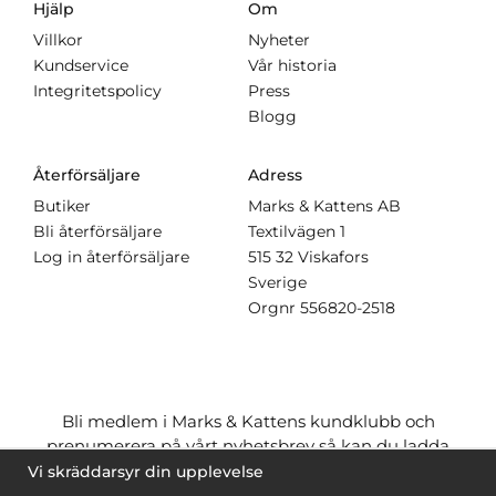
Hjälp
Om
Villkor
Nyheter
Kundservice
Vår historia
Integritetspolicy
Press
Blogg
Återförsäljare
Adress
Butiker
Marks & Kattens AB
Bli återförsäljare
Textilvägen 1
Log in återförsäljare
515 32 Viskafors
Sverige
Orgnr
556820-2518
Bli medlem i Marks & Kattens kundklubb och
prenumerera på vårt nyhetsbrev så kan du ladda
ner många mönster
gratis
och få många
på köpet
Vi skräddarsyr din upplevelse
när du handlar garn till mönstret. Du ser vilka som