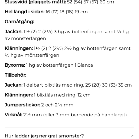
Stussvidd (plaggets mått):
52 (54) 57 (57) 60 cm
Hel längd i sidan:
16 (17) 18 (18) 19 cm
Garnåtgång:
Jackan:
1½ (2) 2 (2½) 3 hg av bottenfärgen samt ½ hg
av mönsterfärgen
Klänningen:
1½ (2) 2 (2½) 2½ hg av bottenfärgen samt
½ hg av mönsterfärgen
Byxorna:
1 hg av bottenfärgen i Bianca
Tillbehör:
Jackan:
1 delbart blixtlås med ring, 25 (28) 30 (33) 35 cm
Klänningen:
1 blixtlås med ring, 12 cm
Jumperstickor:
2 och 2½ mm
Virknål:
2½ mm (eller 3 mm beroende på handlaget)
Hur laddar jag ner gratismönster?