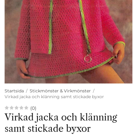
Startsida
/
Stickmönster & Virkmönster
/
Virkad jacka och klänning samt stickade byxor
(0)
Virkad jacka och klänning
samt stickade byxor