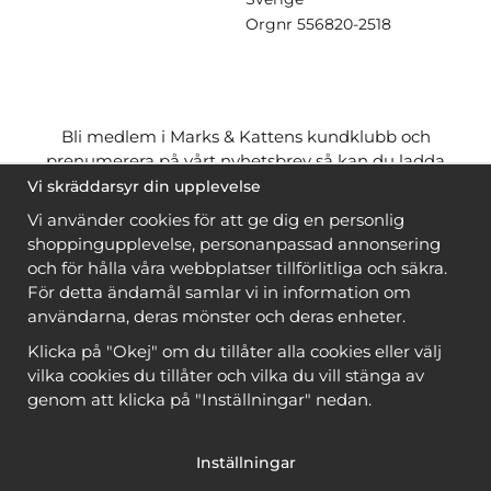
Orgnr
556820-2518
Bli medlem i Marks & Kattens kundklubb och
prenumerera på vårt nyhetsbrev så kan du ladda
ner många mönster
gratis
och få många
på köpet
Vi skräddarsyr din upplevelse
när du handlar garn till mönstret. Du ser vilka som
Vi använder cookies för att ge dig en personlig
är
gratis
när du är
inloggad
.
shoppingupplevelse, personanpassad annonsering
och för hålla våra webbplatser tillförlitliga och säkra.
Bli medlem
För detta ändamål samlar vi in information om
användarna, deras mönster och deras enheter.
Klicka på "Okej" om du tillåter alla cookies eller välj
vilka cookies du tillåter och vilka du vill stänga av
genom att klicka på "Inställningar" nedan.
Copyright © 2026, Marks & Kattens AB
Inställningar