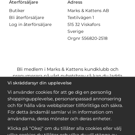
Återförsäljare
Adress
Butiker
Marks & Kattens AB
Bli återförsäljare
Textilvägen 1
Log in återförsäljare
515 32 Viskafors
Sverige
Orgnr
556820-2518
Bli medlem i Marks & Kattens kundklubb och
prenumerera på vårt nyhetsbrev så kan du ladda
ner många mönster
gratis
och få många
på köpet
Vi skräddarsyr din upplevelse
när du handlar garn till mönstret. Du ser vilka som
Vi använder cookies för att ge dig en personlig
är
gratis
när du är
inloggad
.
shoppingupplevelse, personanpassad annonsering
och för hålla våra webbplatser tillförlitliga och säkra.
Bli medlem
För detta ändamål samlar vi in information om
användarna, deras mönster och deras enheter.
Klicka på "Okej" om du tillåter alla cookies eller välj
vilka cookies du tillåter och vilka du vill stänga av