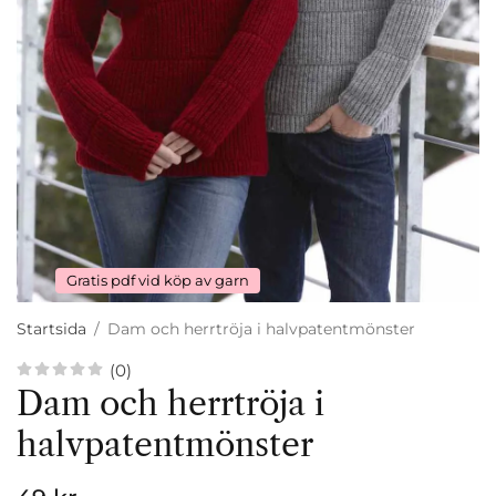
Gratis pdf vid köp av garn
Startsida
/
Dam och herrtröja i halvpatentmönster
(0)
Dam och herrtröja i
halvpatentmönster