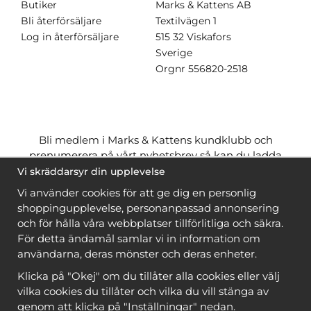
Butiker
Marks & Kattens AB
Bli återförsäljare
Textilvägen 1
Log in återförsäljare
515 32 Viskafors
Sverige
Orgnr
556820-2518
Bli medlem i Marks & Kattens kundklubb och
prenumerera på vårt nyhetsbrev så kan du ladda
ner många mönster
gratis
och få många
på köpet
Vi skräddarsyr din upplevelse
när du handlar garn till mönstret. Du ser vilka som
Vi använder cookies för att ge dig en personlig
är
gratis
när du är
inloggad
.
shoppingupplevelse, personanpassad annonsering
och för hålla våra webbplatser tillförlitliga och säkra.
Bli medlem
För detta ändamål samlar vi in information om
användarna, deras mönster och deras enheter.
Klicka på "Okej" om du tillåter alla cookies eller välj
vilka cookies du tillåter och vilka du vill stänga av
genom att klicka på "Inställningar" nedan.