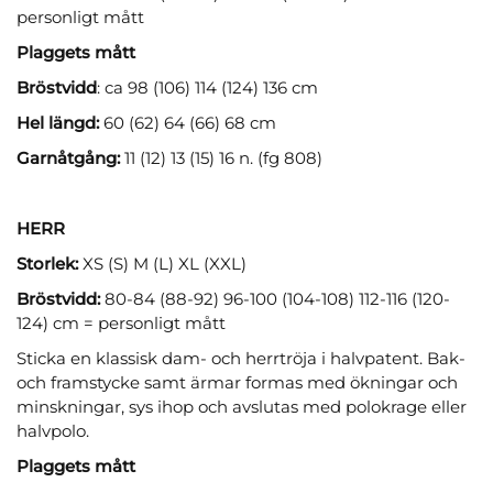
personligt mått
Plaggets mått
Bröstvidd
: ca 98 (106) 114 (124) 136 cm
Hel längd:
60 (62) 64 (66) 68 cm
Garnåtgång:
11 (12) 13 (15) 16 n. (fg 808)
HERR
Storlek:
XS (S) M (L) XL (XXL)
Bröstvidd:
80-84 (88-92) 96-100 (104-108) 112-116 (120-
124) cm = personligt mått
Sticka en klassisk dam- och herrtröja i halvpatent. Bak-
och framstycke samt ärmar formas med ökningar och
minskningar, sys ihop och avslutas med polokrage eller
halvpolo.
Plaggets mått