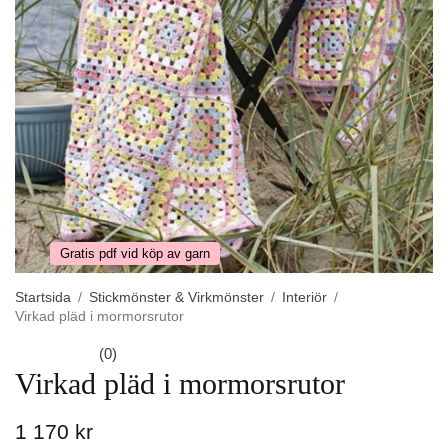
Gratis pdf vid köp av garn
Startsida
/
Stickmönster & Virkmönster
/
Interiör
/
Virkad pläd i mormorsrutor
(0)
Virkad pläd i mormorsrutor
1 170 kr