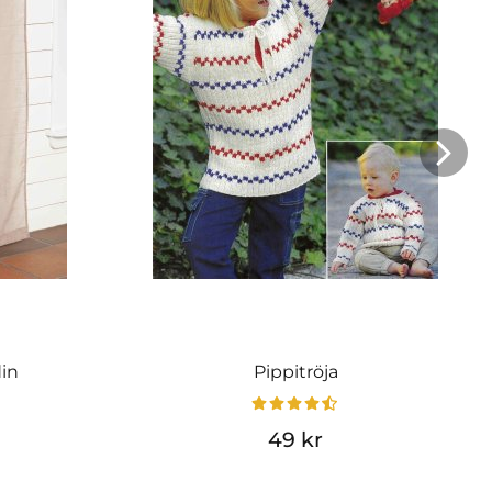
din
Pippitröja
49 kr