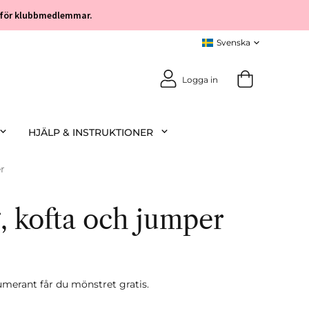
öp för klubbmedlemmar.
Logga in
HJÄLP & INSTRUKTIONER
r
, kofta och jumper
rant får du mönstret gratis.