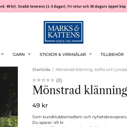
 (ord. 49 kr). Snabb leverans (1-3 dagar). Fri retur och 30 dagars öppet k
GARN
STICKOR & VIRKNÅLAR
TILLBEHÖR
Startsida
/
Mönstrad klänning, kofta och jumpe
(0)
Mönstrad klänning
49 kr
Som kundklubbsmedlem och nyhetsbrevsprenume
Du sparar:
49 kr