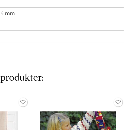
,
4 mm
 produkter: