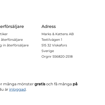
erförsäljare
Adress
tiker
Marks & Kattens AB
 återförsäljare
Textilvägen 1
g in återförsäljare
515 32 Viskafors
Sverige
Orgnr
556820-2518
ner många mönster
gratis
och få många
på
du är
inloggad
.