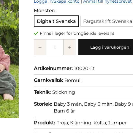
Logga in/Skapa konto
|
Anmäl till nyhetsbrevet
Mönster:
Digitalt Svenska
Färgutskrift Svenska
Finns i lager för omgående leverans
Lägg i varukorgen
Artikelnummer:
10020-D
Garnkvalité:
Bomull
Teknik:
Stickning
Storlek:
Baby 3 mån,
Baby 6 mån,
Baby 9
Barn 6 år
Produkt:
Tröja,
Klänning,
Kofta,
Jumper