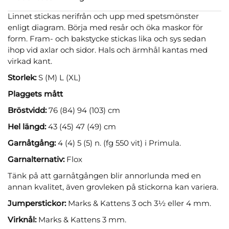
Linnet stickas nerifrån och upp med spetsmönster
enligt diagram. Börja med resår och öka maskor för
form. Fram- och bakstycke stickas lika och sys sedan
ihop vid axlar och sidor. Hals och ärmhål kantas med
virkad kant.
Storlek:
S (M) L (XL)
Plaggets mått
Bröstvidd:
76 (84) 94 (103) cm
Hel längd:
43 (45) 47 (49) cm
Garnåtgång:
4 (4) 5 (5) n. (fg 550 vit) i Primula.
Garnalternativ:
Flox
Tänk på att garnåtgången blir annorlunda med en
annan kvalitet, även grovleken på stickorna kan variera.
Jumperstickor:
Marks & Kattens 3 och 3½ eller 4 mm.
Virknål:
Marks & Kattens 3 mm.