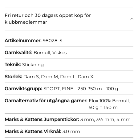
Fri retur och 30 dagars öppet köp för
klubbmedlemmar
Artikelnummer:
98028-S
Garnkvalité:
Bomull,
Viskos
Teknik:
Stickning
Storlek:
Dam S,
Dam M,
Dam L,
Dam XL
Garnviktsgrupp:
SPORT, FINE - 250-350 m - 100 g
Garnalternativ för utgångna garner:
Flox 100% Bomull,
50 g = 140 m
Marks & Kattens Jumperstickor:
3 mm,
3½ mm,
4 mm
Marks & Kattens Virknål:
3.0 mm