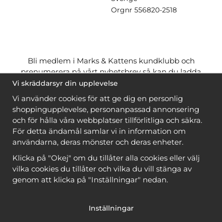
Orgnr
556820-2518
Bli medlem i Marks & Kattens kundklubb och
prenumerera på vårt nyhetsbrev så kan du ladda
ner många mönster
gratis
och få många
på köpet
Vi skräddarsyr din upplevelse
när du handlar garn till mönstret. Du ser vilka som
Vi använder cookies för att ge dig en personlig
är
gratis
när du är
inloggad
.
shoppingupplevelse, personanpassad annonsering
och för hålla våra webbplatser tillförlitliga och säkra.
Bli medlem
För detta ändamål samlar vi in information om
användarna, deras mönster och deras enheter.
Klicka på "Okej" om du tillåter alla cookies eller välj
vilka cookies du tillåter och vilka du vill stänga av
genom att klicka på "Inställningar" nedan.
Copyright © 2026, Marks & Kattens AB
Inställningar