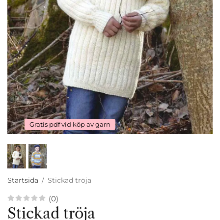
Gratis pdf vid köp av garn
Startsida
/
Stickad tröja
(0)
Stickad tröja