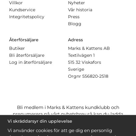
Villkor
Nyheter
Kundservice
Vår historia
Integritetspolicy
Press
Blogg
Återförsäljare
Adress
Butiker
Marks & Kattens AB
Bli återförsäljare
Textilvägen 1
Log in återförsäljare
515 32 Viskafors
Sverige
Orgnr
556820-2518
Bli medlem i Marks & Kattens kundklubb och
prenumerera på vårt nyhetsbrev så kan du ladda
ner många mönster
gratis
och få många
på köpet
Vi skräddarsyr din upplevelse
när du handlar garn till mönstret. Du ser vilka som
Vi använder cookies för att ge dig en personlig
är
gratis
när du är
inloggad
.