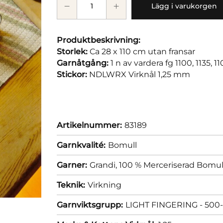
Lägg i varukorgen
Produktbeskrivning:
Storlek:
Ca 28 x 110 cm utan fransar
Garnåtgång:
1 n av vardera fg 1100, 1135, 1
Stickor:
NDLWRX Virknål 1,25 mm
Artikelnummer:
83189
Garnkvalité:
Bomull
Garner:
Grandi, 100 % Merceriserad Bomul
Teknik:
Virkning
Garnviktsgrupp:
LIGHT FINGERING - 500-