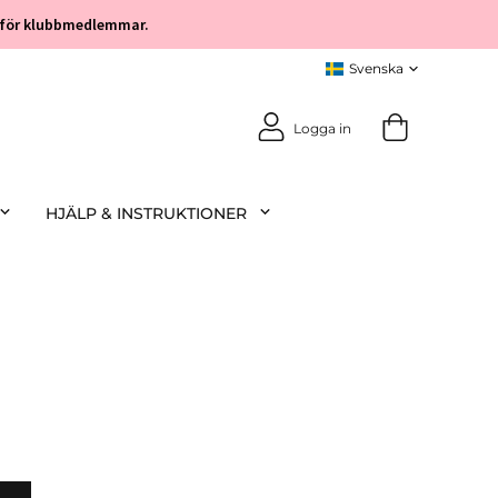
öp för klubbmedlemmar.
Logga in
HJÄLP & INSTRUKTIONER