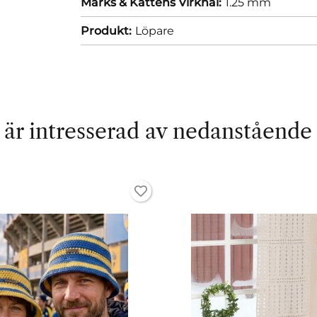
Marks & Kattens Virknål:
1.25 mm
Produkt:
Löpare
är intresserad av nedanstående