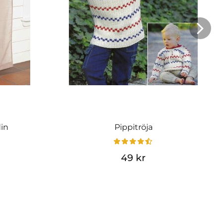
din
Pippitröja
49 kr