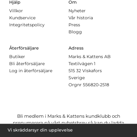
Hjälp
Om
Villkor
Nyheter
Kundservice
Vår historia
Integritetspolicy
Press
Blogg
Återförsäljare
Adress
Butiker
Marks & Kattens AB
Bli återförsäljare
Textilvägen 1
Log in återförsäljare
515 32 Viskafors
Sverige
Orgnr
556820-2518
Bli medlem i Marks & Kattens kundklubb och
prenumerera på vårt nyhetsbrev så kan du ladda
ner många mönster
gratis
och få många
på köpet
Vi skräddarsyr din upplevelse
när du handlar garn till mönstret. Du ser vilka som