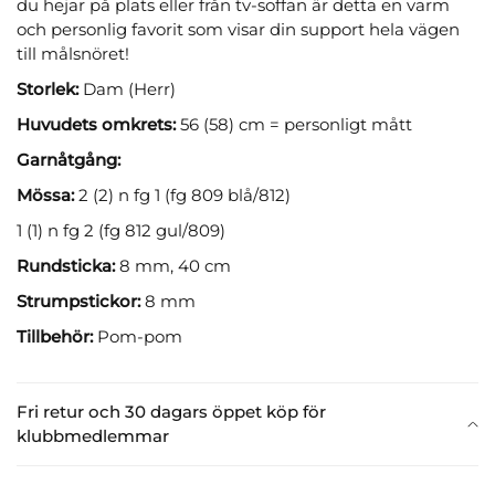
du hejar på plats eller från tv-soffan är detta en varm
och personlig favorit som visar din support hela vägen
till målsnöret!
Storlek:
Dam (Herr)
Huvudets omkrets:
56 (58) cm = personligt mått
Garnåtgång:
Mössa:
2 (2) n fg 1 (fg 809 blå/812)
1 (1) n fg 2 (fg 812 gul/809)
Rundsticka:
8 mm, 40 cm
Strumpstickor:
8 mm
Tillbehör:
Pom-pom
Fri retur och 30 dagars öppet köp för
klubbmedlemmar