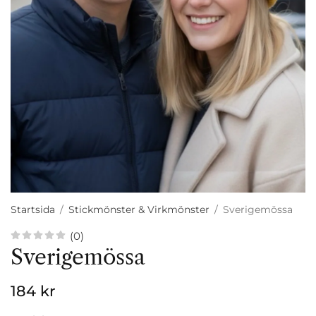
Startsida
/
Stickmönster & Virkmönster
/
Sverigemössa
(0)
Sverigemössa
184 kr