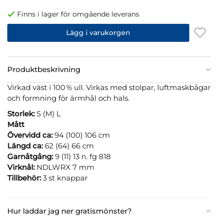
Finns i lager för omgående leverans
Lägg i varukorgen
Produktbeskrivning
Virkad väst i 100 % ull. Virkas med stolpar, luftmaskbågar
och formning för ärmhål och hals.
Storlek:
S (M) L
Mått
Övervidd ca:
94 (100) 106 cm
Längd ca:
62 (64) 66 cm
Garnåtgång:
9 (11) 13 n. fg 818
Virknål:
NDLWRX 7 mm
Tillbehör:
3 st knappar
Hur laddar jag ner gratismönster?