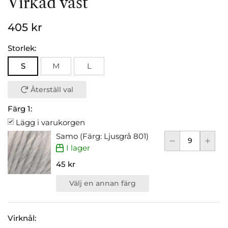
Virkad väst
405 kr
Storlek:
S
M
L
Återställ val
Färg 1:
Lägg i varukorgen
Samo (Färg: Ljusgrå 801)
I lager
45 kr
Välj en annan färg
Virknål: