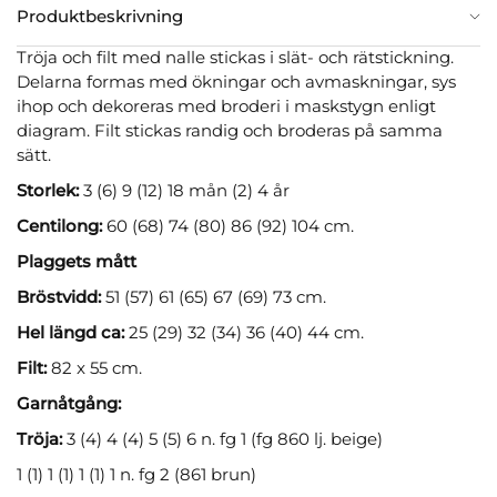
Produktbeskrivning
Tröja och filt med nalle stickas i slät- och rätstickning.
Delarna formas med ökningar och avmaskningar, sys
ihop och dekoreras med broderi i maskstygn enligt
diagram. Filt stickas randig och broderas på samma
sätt.
Storlek:
3 (6) 9 (12) 18 mån (2) 4 år
Centilong:
60 (68) 74 (80) 86 (92) 104 cm.
Plaggets mått
Bröstvidd:
51 (57) 61 (65) 67 (69) 73 cm.
Hel längd ca:
25 (29) 32 (34) 36 (40) 44 cm.
Filt:
82 x 55 cm.
Garnåtgång:
Tröja:
3 (4) 4 (4) 5 (5) 6 n. fg 1 (fg 860 lj. beige)
1 (1) 1 (1) 1 (1) 1 n. fg 2 (861 brun)