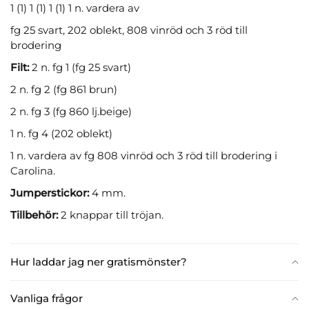
1 (1) 1 (1) 1 (1) 1 n. vardera av
fg 25 svart, 202 oblekt, 808 vinröd och 3 röd till
brodering
Filt:
2 n. fg 1 (fg 25 svart)
2 n. fg 2 (fg 861 brun)
2 n. fg 3 (fg 860 lj.beige)
1 n. fg 4 (202 oblekt)
1 n. vardera av fg 808 vinröd och 3 röd till brodering i
Carolina.
Jumperstickor:
4 mm.
Tillbehör:
2 knappar till tröjan.
Hur laddar jag ner gratismönster?
Vanliga frågor