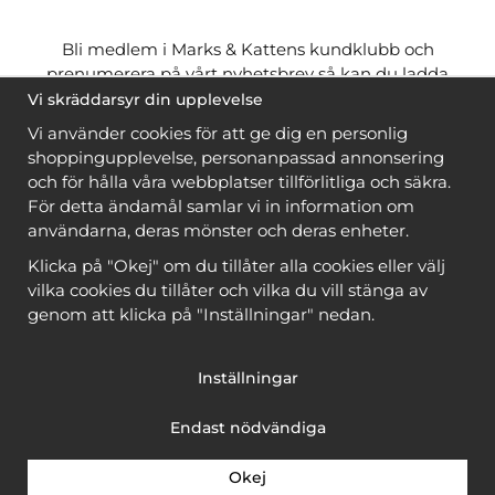
Bli medlem i Marks & Kattens kundklubb och
prenumerera på vårt nyhetsbrev så kan du ladda
ner många mönster
gratis
och få många
på köpet
Vi skräddarsyr din upplevelse
när du handlar garn till mönstret. Du ser vilka som
Vi använder cookies för att ge dig en personlig
är
gratis
när du är
inloggad
.
shoppingupplevelse, personanpassad annonsering
och för hålla våra webbplatser tillförlitliga och säkra.
Bli medlem
För detta ändamål samlar vi in information om
användarna, deras mönster och deras enheter.
Klicka på "Okej" om du tillåter alla cookies eller välj
vilka cookies du tillåter och vilka du vill stänga av
genom att klicka på "Inställningar" nedan.
Copyright © 2026, Marks & Kattens AB
Inställningar
Endast nödvändiga
Okej