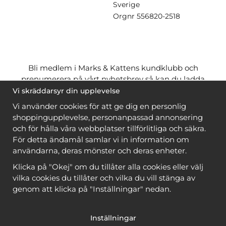
Sverige
Orgnr
556820-2518
Bli medlem i Marks & Kattens kundklubb och
prenumerera på vårt nyhetsbrev så kan du ladda
ner många mönster
gratis
och få många
på köpet
Vi skräddarsyr din upplevelse
när du handlar garn till mönstret. Du ser vilka som
Vi använder cookies för att ge dig en personlig
är
gratis
när du är
inloggad
.
shoppingupplevelse, personanpassad annonsering
och för hålla våra webbplatser tillförlitliga och säkra.
Bli medlem
För detta ändamål samlar vi in information om
användarna, deras mönster och deras enheter.
Klicka på "Okej" om du tillåter alla cookies eller välj
vilka cookies du tillåter och vilka du vill stänga av
genom att klicka på "Inställningar" nedan.
Copyright © 2026, Marks & Kattens AB
Inställningar