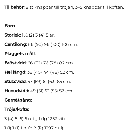
Tillbehör:
8 st knappar till tröjan, 3–5 knappar till koftan.
Barn
Storlek:
1½ (2) 3 (4) 5 år.
Centilong:
86 (90) 96 (100) 106 cm.
Plaggets mått
Bröstvidd:
66 (72) 76 (78) 82 cm.
Hel längd:
36 (40) 44 (48) 52 cm.
Stussvidd:
57 (59) 61 (63) 65 cm.
Huvudvidd:
49 (51) 53 (55) 57 cm.
Garnåtgång:
Tröja/kofta:
3 (4) 5 (5) 5 n. fg 1 (fg 1257 vit)
1 (1) 1 (1) 1 n. fg 2 (fg 1297 gul)