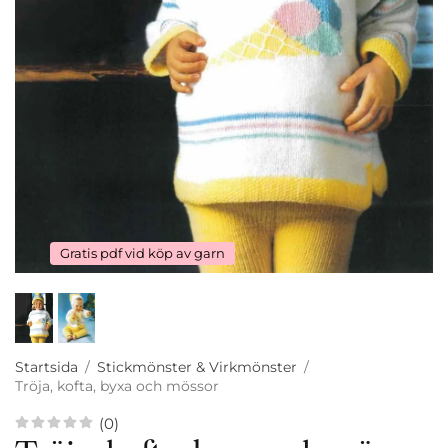
Gratis pdf vid köp av garn
Startsida
/
Stickmönster & Virkmönster
/
Tröja, kofta, byxa och mössor
(0)