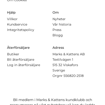
Om cookies
Hjälp
Om
Villkor
Nyheter
Kundservice
Vår historia
Integritetspolicy
Press
Blogg
Återförsäljare
Adress
Butiker
Marks & Kattens AB
Bli återförsäljare
Textilvägen 1
Log in återförsäljare
515 32 Viskafors
Sverige
Orgnr
556820-2518
Bli medlem i Marks & Kattens kundklubb och
prenumerera på vårt nyhetsbrev så kan du ladda