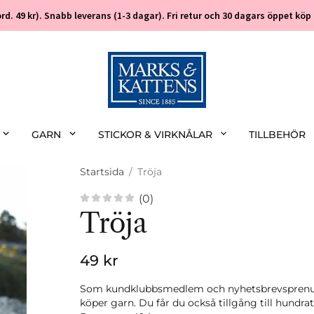
 (ord. 49 kr). Snabb leverans (1-3 dagar). Fri retur och 30 dagars öppet k
GARN
STICKOR & VIRKNÅLAR
TILLBEHÖR
Startsida
/
Tröja
(0)
Tröja
49 kr
Som kundklubbsmedlem och nyhetsbrevsprenume
köper garn. Du får du också tillgång till hundra