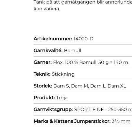
Tänk på att garnåtgången blir annorlunda
kan variera.
Artikelnummer:
14020-D
Garnkvalité:
Bomull
Garner:
Flox, 100 % Bomull, 50 g = 140 m
Teknik:
Stickning
Storlek:
Dam S,
Dam M,
Dam L,
Dam XL
Produkt:
Tröja
Garnviktsgrupp:
SPORT, FINE - 250-350 m
Marks & Kattens Jumperstickor:
3½ mm