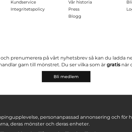
Kundservice
Vår historia
Bli
Integritetspolicy
Press
Lo
Blogg
 och prenumerera på vårt nyhetsbrev så kan du ladda 
andlar garn till mönstret. Du ser vilka som är
gratis
när 
Bli medlem
pingupplevelse, personanpassad annonsering och för hålla
rna, deras mönster och deras enheter.
Copyright © 2026, Marks & Kattens AB