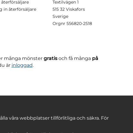
 återförsäljare
Textilvägen 1
g in återförsäljare
515 32 Viskafors
Sverige
Orgnr
556820-2518
ner många mönster
gratis
och få många
på
du är
inloggad
.
 våra webbplatser tillförlitliga och säkra. För