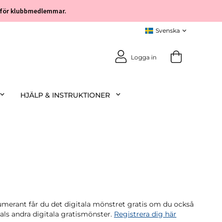
öp för klubbmedlemmar.
Logga in
HJÄLP & INSTRUKTIONER
rant får du det digitala mönstret gratis om du också
tals andra digitala gratismönster.
Registrera dig här