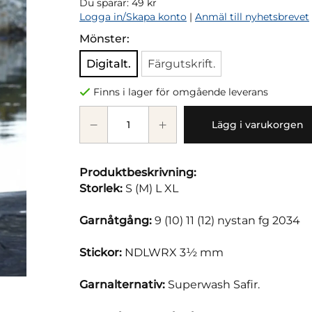
Du sparar:
49 kr
Logga in/Skapa konto
|
Anmäl till nyhetsbrevet
Mönster:
Digitalt.
Färgutskrift.
Finns i lager för omgående leverans
Lägg i varukorgen
Produktbeskrivning:
Storlek:
S (M) L XL
Garnåtgång:
9 (10) 11 (12) nystan fg 2034
Stickor:
NDLWRX 3½ mm
Garnalternativ:
Superwash Safir.