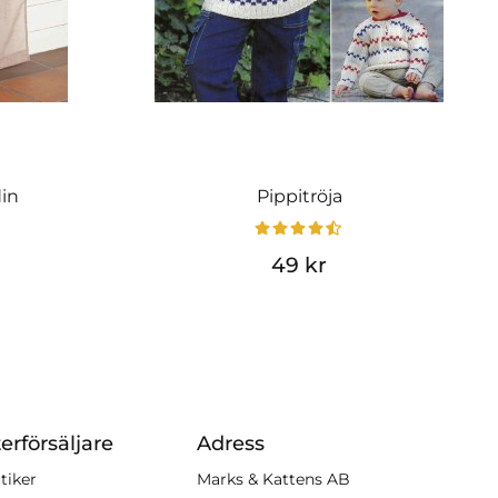
din
Pippitröja
49 kr
erförsäljare
Adress
tiker
Marks & Kattens AB