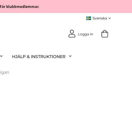
öp för klubbmedlemmar.
Logga in
HJÄLP & INSTRUKTIONER
igan