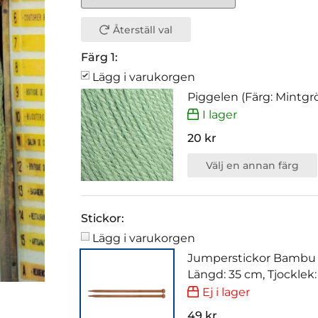
Återställ val
Färg 1:
Lägg i varukorgen
Piggelen (Färg: Mintgrö
I lager
20 kr
Välj en annan färg
Stickor:
Lägg i varukorgen
Jumperstickor Bambu
Längd: 35 cm, Tjocklek
Ej i lager
49 kr