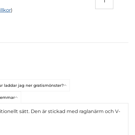
illkor
)
r laddar jag ner gratismönster?
dlemmar
itionellt sätt. Den är stickad med raglanärm och V-