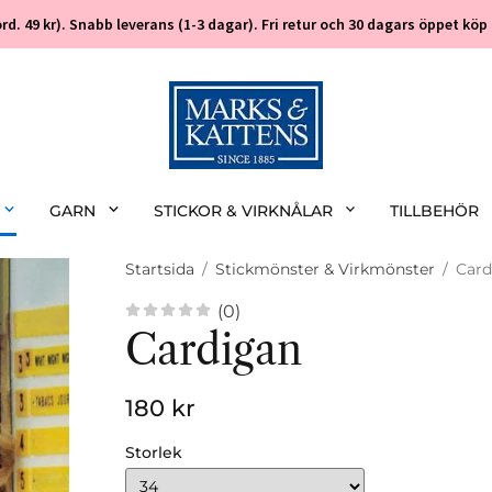
 (ord. 49 kr). Snabb leverans (1-3 dagar). Fri retur och 30 dagars öppet k
GARN
STICKOR & VIRKNÅLAR
TILLBEHÖR
Startsida
/
Stickmönster & Virkmönster
/
Card
(0)
Cardigan
180 kr
Storlek