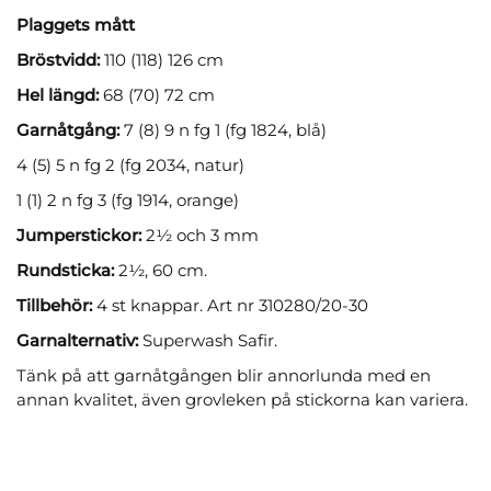
Plaggets mått
Bröstvidd:
110 (118) 126 cm
Hel längd:
68 (70) 72 cm
Garnåtgång:
7 (8) 9 n fg 1 (fg 1824, blå)
4 (5) 5 n fg 2 (fg 2034, natur)
1 (1) 2 n fg 3 (fg 1914, orange)
Jumperstickor:
2½ och 3 mm
Rundsticka:
2½, 60 cm.
Tillbehör:
4 st knappar. Art nr 310280/20-30
Garnalternativ:
Superwash Safir.
Tänk på att garnåtgången blir annorlunda med en
annan kvalitet, även grovleken på stickorna kan variera.