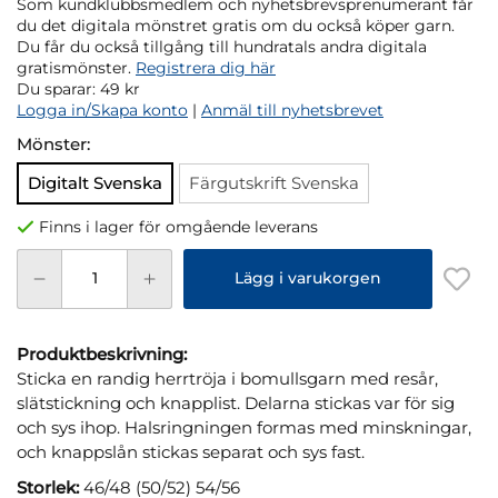
Som kundklubbsmedlem och nyhetsbrevsprenumerant får
du det digitala mönstret gratis om du också köper garn.
Du får du också tillgång till hundratals andra digitala
gratismönster.
Registrera dig här
Du sparar:
49 kr
Logga in/Skapa konto
|
Anmäl till nyhetsbrevet
Mönster:
Digitalt Svenska
Färgutskrift Svenska
Finns i lager för omgående leverans
Lägg i varukorgen
Produktbeskrivning:
Sticka en randig herrtröja i bomullsgarn med resår,
slätstickning och knapplist. Delarna stickas var för sig
och sys ihop. Halsringningen formas med minskningar,
och knappslån stickas separat och sys fast.
Storlek:
46/48 (50/52) 54/56