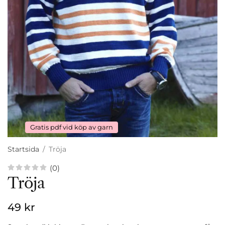
Gratis pdf vid köp av garn
Startsida
/
Tröja
(0)
Tröja
49 kr